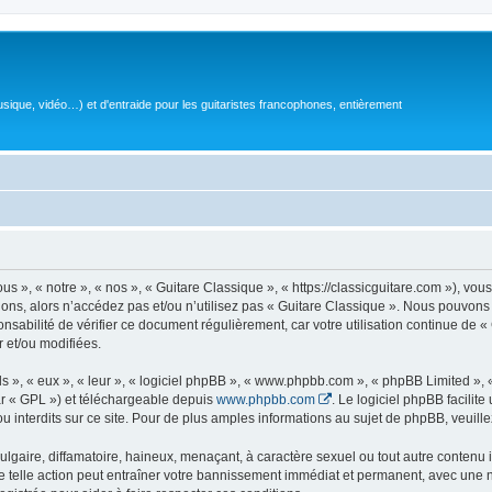
sique, vidéo…) et d'entraide pour les guitaristes francophones, entièrement
 », « notre », « nos », « Guitare Classique », « https://classicguitare.com »), vous
ions, alors n’accédez pas et/ou n’utilisez pas « Guitare Classique ». Nous pouvons 
nsabilité de vérifier ce document régulièrement, car votre utilisation continue de «
r et/ou modifiées.
s », « eux », « leur », « logiciel phpBB », « www.phpbb.com », « phpBB Limited »,
r « GPL ») et téléchargeable depuis
www.phpbb.com
. Le logiciel phpBB facilit
nterdits sur ce site. Pour de plus amples informations au sujet de phpBB, veuille
gaire, diffamatoire, haineux, menaçant, à caractère sexuel ou tout autre contenu ill
e telle action peut entraîner votre bannissement immédiat et permanent, avec une not