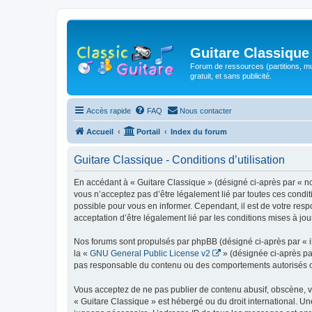
Guitare Classique
Forum de ressources (partitions, mu
gratuit, et sans publicité.
Accès rapide
FAQ
Nous contacter
Accueil
Portail
Index du forum
Guitare Classique - Conditions d’utilisation
En accédant à « Guitare Classique » (désigné ci-après par « nous
vous n’acceptez pas d’être légalement lié par toutes ces condit
possible pour vous en informer. Cependant, il est de votre respo
acceptation d’être légalement lié par les conditions mises à jou
Nos forums sont propulsés par phpBB (désigné ci-après par « il
la «
GNU General Public License v2
» (désignée ci-après pa
pas responsable du contenu ou des comportements autorisés ou i
Vous acceptez de ne pas publier de contenu abusif, obscène, vul
« Guitare Classique » est hébergé ou du droit international. Un