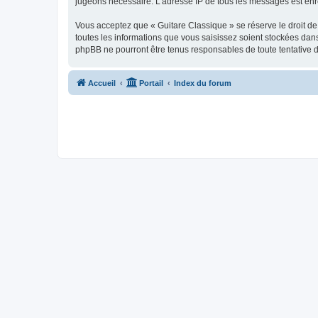
jugeons nécessaire. L’adresse IP de tous les messages est enre
Vous acceptez que « Guitare Classique » se réserve le droit de 
toutes les informations que vous saisissez soient stockées dan
phpBB ne pourront être tenus responsables de toute tentative 
Accueil
Portail
Index du forum