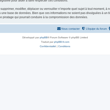
gistrée pour aider à faire respecter ces conditions.
supprimer, modifier, déplacer ou verrouiller n’importe quel sujet à tout moment, à
s une base de données. Bien que ces informations ne soient pas divulguées à un ti
de piratage qui pourrait conduire à la compromission des données.
Nous contacter
L’équipe du forum
Développé par
phpBB
® Forum Software © phpBB Limited
Traduit par
phpBB-fr.com
Confidentialité
|
Conditions