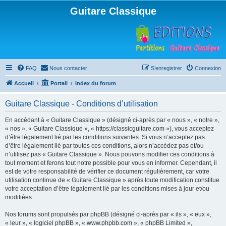
Guitare Classique
FAQ
Nous contacter
S’enregistrer
Connexion
Accueil
Portail
Index du forum
Guitare Classique - Conditions d’utilisation
En accédant à « Guitare Classique » (désigné ci-après par « nous », « notre »,
« nos », « Guitare Classique », « https://classicguitare.com »), vous acceptez
d’être légalement lié par les conditions suivantes. Si vous n’acceptez pas
d’être légalement lié par toutes ces conditions, alors n’accédez pas et/ou
n’utilisez pas « Guitare Classique ». Nous pouvons modifier ces conditions à
tout moment et ferons tout notre possible pour vous en informer. Cependant, il
est de votre responsabilité de vérifier ce document régulièrement, car votre
utilisation continue de « Guitare Classique » après toute modification constitue
votre acceptation d’être légalement lié par les conditions mises à jour et/ou
modifiées.
Nos forums sont propulsés par phpBB (désigné ci-après par « ils », « eux »,
« leur », « logiciel phpBB », « www.phpbb.com », « phpBB Limited »,