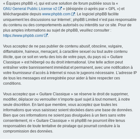
« Équipes phpBB »), qui est une solution de forum publiée sous la «
GNU General Public License v2
» (désignée ci-après par « GPL ») et
téléchargeable depuis
www.phpbb.com
. Le logiciel phpBB facilite
uniquement les discussions sur Internet ; phpBB Limited n’est pas responsable
du contenu ou des comportements autorisés ou interdits sur ce site. Pour de
plus amples informations au sujet de phpBB, veuillez consulter :
https://www.phpbb.com/
.
Vous acceptez de ne pas publier de contenu abusif, obscène, vulgaire,
diffamatoire, haineux, menaçant, à caractère sexuel ou tout autre contenu
illicite, que ce soit en vertu des lois de votre pays, du pays où « Guitare
Classique » est hébergé ou du droit international. Une telle action peut
entraîner votre bannissement immédiat et permanent, avec une notification à
votre fournisseur d’accès à Internet si nous le jugeons nécessaire. L’adresse IP
de tous les messages est enregistrée pour aider à faire respecter ces
conditions.
Vous acceptez que « Guitare Classique » se réserve le droit de supprimer,
modifier, déplacer ou verrouiller n’importe quel sujet à tout moment, à notre
seule discrétion. En tant que membre, vous acceptez que toutes les
informations que vous saisissez soient stockées dans une base de données.
Bien que ces informations ne soient pas divulguées à un tiers sans votre
consentement, ni « Guitare Classique » ni phpBB ne pourront être tenus
responsables de toute tentative de piratage qui pourrait conduire à la
compromission des données.