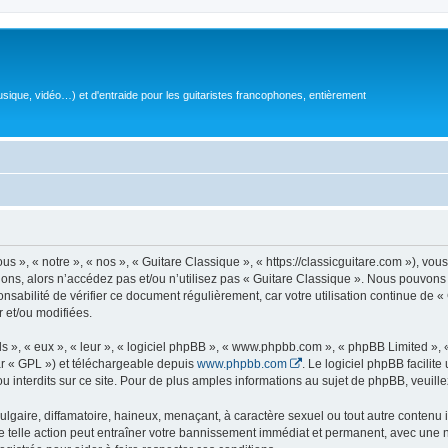
sique, vidéo…) et d'entraide pour les guitaristes francophones, entièrement
 », « notre », « nos », « Guitare Classique », « https://classicguitare.com »), vous
ions, alors n’accédez pas et/ou n’utilisez pas « Guitare Classique ». Nous pouvons 
nsabilité de vérifier ce document régulièrement, car votre utilisation continue de «
r et/ou modifiées.
s », « eux », « leur », « logiciel phpBB », « www.phpbb.com », « phpBB Limited »,
r « GPL ») et téléchargeable depuis
www.phpbb.com
. Le logiciel phpBB facilit
nterdits sur ce site. Pour de plus amples informations au sujet de phpBB, veuille
gaire, diffamatoire, haineux, menaçant, à caractère sexuel ou tout autre contenu ill
e telle action peut entraîner votre bannissement immédiat et permanent, avec une not