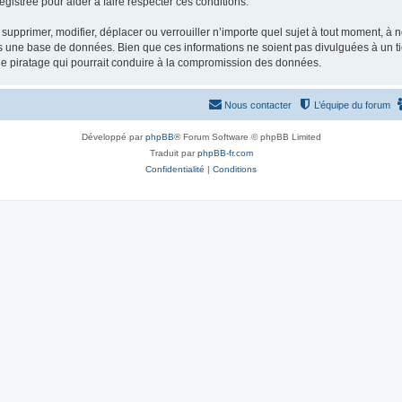
gistrée pour aider à faire respecter ces conditions.
supprimer, modifier, déplacer ou verrouiller n’importe quel sujet à tout moment, à
s une base de données. Bien que ces informations ne soient pas divulguées à un ti
de piratage qui pourrait conduire à la compromission des données.
Nous contacter
L’équipe du forum
Développé par
phpBB
® Forum Software © phpBB Limited
Traduit par
phpBB-fr.com
Confidentialité
|
Conditions