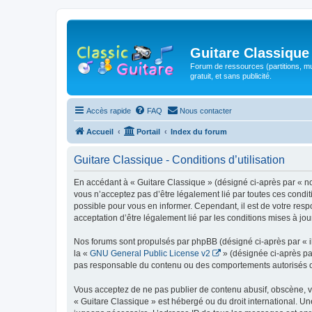
Guitare Classique
Forum de ressources (partitions, mu
gratuit, et sans publicité.
Accès rapide
FAQ
Nous contacter
Accueil
Portail
Index du forum
Guitare Classique - Conditions d’utilisation
En accédant à « Guitare Classique » (désigné ci-après par « nous
vous n’acceptez pas d’être légalement lié par toutes ces condit
possible pour vous en informer. Cependant, il est de votre respo
acceptation d’être légalement lié par les conditions mises à jou
Nos forums sont propulsés par phpBB (désigné ci-après par « il
la «
GNU General Public License v2
» (désignée ci-après pa
pas responsable du contenu ou des comportements autorisés ou i
Vous acceptez de ne pas publier de contenu abusif, obscène, vul
« Guitare Classique » est hébergé ou du droit international. Un