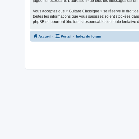
jugeons nécessaire. L’adresse IP de tous les messages est enre
Vous acceptez que « Guitare Classique » se réserve le droit de 
toutes les informations que vous saisissez soient stockées dan
phpBB ne pourront être tenus responsables de toute tentative 
Accueil
Portail
Index du forum