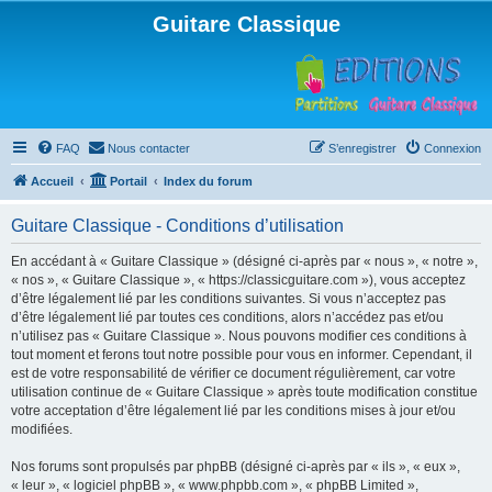
Guitare Classique
FAQ
Nous contacter
S’enregistrer
Connexion
Accueil
Portail
Index du forum
Guitare Classique - Conditions d’utilisation
En accédant à « Guitare Classique » (désigné ci-après par « nous », « notre »,
« nos », « Guitare Classique », « https://classicguitare.com »), vous acceptez
d’être légalement lié par les conditions suivantes. Si vous n’acceptez pas
d’être légalement lié par toutes ces conditions, alors n’accédez pas et/ou
n’utilisez pas « Guitare Classique ». Nous pouvons modifier ces conditions à
tout moment et ferons tout notre possible pour vous en informer. Cependant, il
est de votre responsabilité de vérifier ce document régulièrement, car votre
utilisation continue de « Guitare Classique » après toute modification constitue
votre acceptation d’être légalement lié par les conditions mises à jour et/ou
modifiées.
Nos forums sont propulsés par phpBB (désigné ci-après par « ils », « eux »,
« leur », « logiciel phpBB », « www.phpbb.com », « phpBB Limited »,