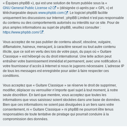
« Équipes phpBB »), qui est une solution de forum publiée sous la «
GNU General Public License v2
» (désignée ci-après par « GPL ») et
téléchargeable depuis
www.phpbb.com
. Le logiciel phpBB facilite
uniquement les discussions sur Internet ; phpBB Limited n’est pas responsable
du contenu ou des comportements autorisés ou interdits sur ce site. Pour de
plus amples informations au sujet de phpBB, veuillez consulter :
https://www.phpbb.com/
.
Vous acceptez de ne pas publier de contenu abusif, obscène, vulgaire,
diffamatoire, haineux, menaçant, à caractère sexuel ou tout autre contenu
illicite, que ce soit en vertu des lois de votre pays, du pays où « Guitare
Classique » est hébergé ou du droit international. Une telle action peut
entraîner votre bannissement immédiat et permanent, avec une notification à
votre fournisseur d’accès à Internet si nous le jugeons nécessaire. L’adresse IP
de tous les messages est enregistrée pour aider à faire respecter ces
conditions.
Vous acceptez que « Guitare Classique » se réserve le droit de supprimer,
modifier, déplacer ou verrouiller n’importe quel sujet à tout moment, à notre
seule discrétion. En tant que membre, vous acceptez que toutes les
informations que vous saisissez soient stockées dans une base de données.
Bien que ces informations ne soient pas divulguées à un tiers sans votre
consentement, ni « Guitare Classique » ni phpBB ne pourront être tenus
responsables de toute tentative de piratage qui pourrait conduire à la
compromission des données.