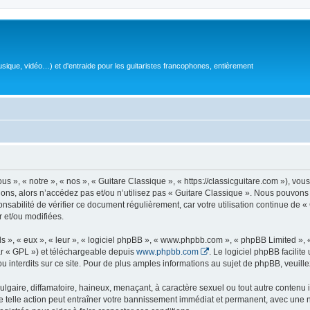
sique, vidéo…) et d'entraide pour les guitaristes francophones, entièrement
 », « notre », « nos », « Guitare Classique », « https://classicguitare.com »), vous
ions, alors n’accédez pas et/ou n’utilisez pas « Guitare Classique ». Nous pouvons 
nsabilité de vérifier ce document régulièrement, car votre utilisation continue de «
r et/ou modifiées.
s », « eux », « leur », « logiciel phpBB », « www.phpbb.com », « phpBB Limited »,
r « GPL ») et téléchargeable depuis
www.phpbb.com
. Le logiciel phpBB facilit
nterdits sur ce site. Pour de plus amples informations au sujet de phpBB, veuille
gaire, diffamatoire, haineux, menaçant, à caractère sexuel ou tout autre contenu ill
e telle action peut entraîner votre bannissement immédiat et permanent, avec une not