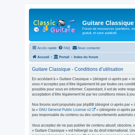
Guitare Classique
Forum de ressources (partitions, mu
gratuit, et sans publicité.
Accès rapide
FAQ
Nous contacter
Accueil
Portail
Index du forum
Guitare Classique - Conditions d’utilisation
En accédant à « Guitare Classique » (désigné ci-après par « nous
vous n’acceptez pas d’être légalement lié par toutes ces condit
possible pour vous en informer. Cependant, il est de votre respo
acceptation d’être légalement lié par les conditions mises à jou
Nos forums sont propulsés par phpBB (désigné ci-après par « il
la «
GNU General Public License v2
» (désignée ci-après pa
pas responsable du contenu ou des comportements autorisés ou i
Vous acceptez de ne pas publier de contenu abusif, obscène, vul
« Guitare Classique » est hébergé ou du droit international. Un