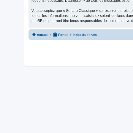
jugeons nécessaire. L’adresse IP de tous les messages est enre
Vous acceptez que « Guitare Classique » se réserve le droit de 
toutes les informations que vous saisissez soient stockées dan
phpBB ne pourront être tenus responsables de toute tentative 
Accueil
Portail
Index du forum