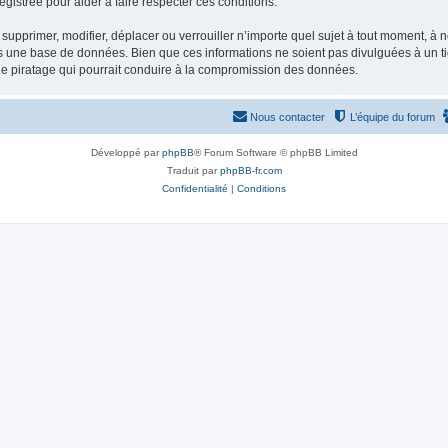
gistrée pour aider à faire respecter ces conditions.
supprimer, modifier, déplacer ou verrouiller n’importe quel sujet à tout moment, à
s une base de données. Bien que ces informations ne soient pas divulguées à un ti
de piratage qui pourrait conduire à la compromission des données.
Nous contacter
L’équipe du forum
Développé par
phpBB
® Forum Software © phpBB Limited
Traduit par
phpBB-fr.com
Confidentialité
|
Conditions