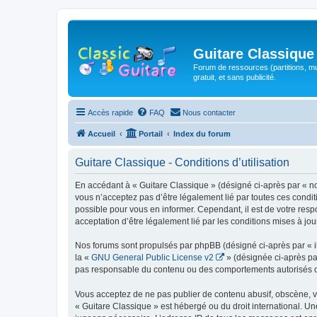
Guitare Classique
Forum de ressources (partitions, mu
gratuit, et sans publicité.
Accès rapide
FAQ
Nous contacter
Accueil
Portail
Index du forum
Guitare Classique - Conditions d’utilisation
En accédant à « Guitare Classique » (désigné ci-après par « nous
vous n’acceptez pas d’être légalement lié par toutes ces condit
possible pour vous en informer. Cependant, il est de votre respo
acceptation d’être légalement lié par les conditions mises à jou
Nos forums sont propulsés par phpBB (désigné ci-après par « il
la «
GNU General Public License v2
» (désignée ci-après pa
pas responsable du contenu ou des comportements autorisés ou i
Vous acceptez de ne pas publier de contenu abusif, obscène, vul
« Guitare Classique » est hébergé ou du droit international. Un