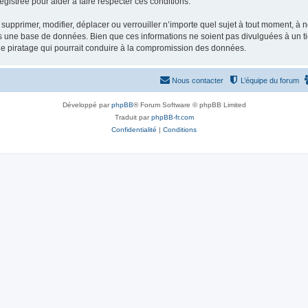
gistrée pour aider à faire respecter ces conditions.
supprimer, modifier, déplacer ou verrouiller n’importe quel sujet à tout moment, à
s une base de données. Bien que ces informations ne soient pas divulguées à un ti
de piratage qui pourrait conduire à la compromission des données.
Nous contacter
L’équipe du forum
Développé par
phpBB
® Forum Software © phpBB Limited
Traduit par
phpBB-fr.com
Confidentialité
|
Conditions