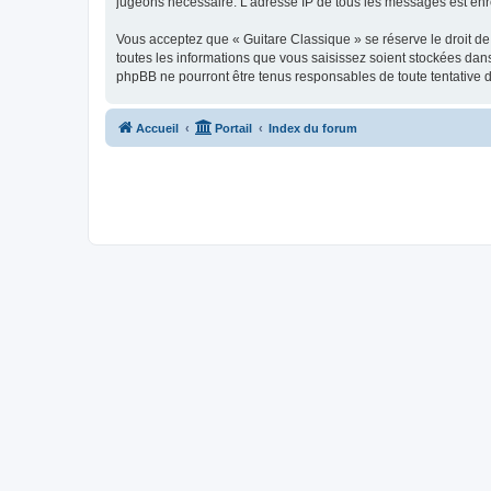
jugeons nécessaire. L’adresse IP de tous les messages est enre
Vous acceptez que « Guitare Classique » se réserve le droit de 
toutes les informations que vous saisissez soient stockées dan
phpBB ne pourront être tenus responsables de toute tentative 
Accueil
Portail
Index du forum