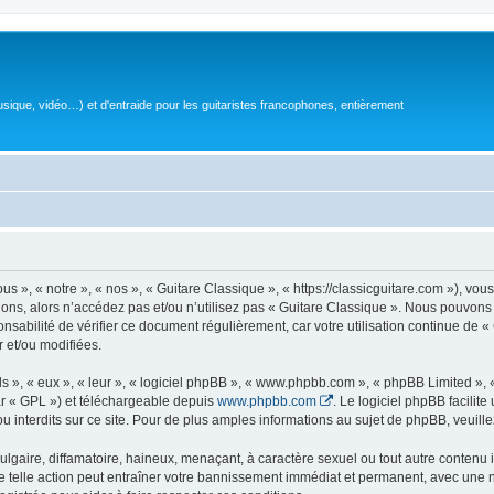
sique, vidéo…) et d'entraide pour les guitaristes francophones, entièrement
 », « notre », « nos », « Guitare Classique », « https://classicguitare.com »), vous
ions, alors n’accédez pas et/ou n’utilisez pas « Guitare Classique ». Nous pouvons 
nsabilité de vérifier ce document régulièrement, car votre utilisation continue de «
r et/ou modifiées.
s », « eux », « leur », « logiciel phpBB », « www.phpbb.com », « phpBB Limited »,
r « GPL ») et téléchargeable depuis
www.phpbb.com
. Le logiciel phpBB facilit
nterdits sur ce site. Pour de plus amples informations au sujet de phpBB, veuille
gaire, diffamatoire, haineux, menaçant, à caractère sexuel ou tout autre contenu ill
e telle action peut entraîner votre bannissement immédiat et permanent, avec une not