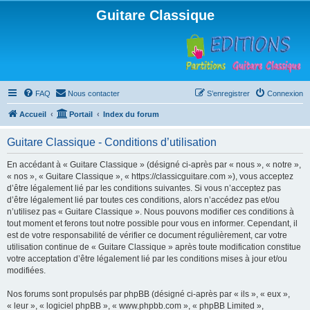
Guitare Classique
FAQ
Nous contacter
S’enregistrer
Connexion
Accueil
Portail
Index du forum
Guitare Classique - Conditions d’utilisation
En accédant à « Guitare Classique » (désigné ci-après par « nous », « notre »,
« nos », « Guitare Classique », « https://classicguitare.com »), vous acceptez
d’être légalement lié par les conditions suivantes. Si vous n’acceptez pas
d’être légalement lié par toutes ces conditions, alors n’accédez pas et/ou
n’utilisez pas « Guitare Classique ». Nous pouvons modifier ces conditions à
tout moment et ferons tout notre possible pour vous en informer. Cependant, il
est de votre responsabilité de vérifier ce document régulièrement, car votre
utilisation continue de « Guitare Classique » après toute modification constitue
votre acceptation d’être légalement lié par les conditions mises à jour et/ou
modifiées.
Nos forums sont propulsés par phpBB (désigné ci-après par « ils », « eux »,
« leur », « logiciel phpBB », « www.phpbb.com », « phpBB Limited »,