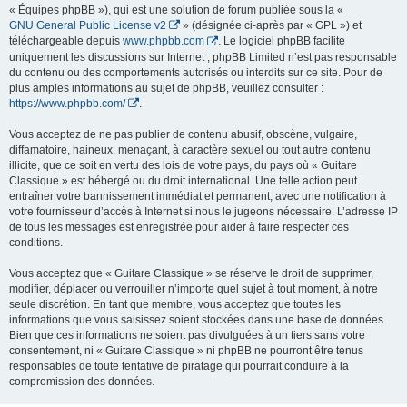
« Équipes phpBB »), qui est une solution de forum publiée sous la «
GNU General Public License v2
» (désignée ci-après par « GPL ») et
téléchargeable depuis
www.phpbb.com
. Le logiciel phpBB facilite
uniquement les discussions sur Internet ; phpBB Limited n’est pas responsable
du contenu ou des comportements autorisés ou interdits sur ce site. Pour de
plus amples informations au sujet de phpBB, veuillez consulter :
https://www.phpbb.com/
.
Vous acceptez de ne pas publier de contenu abusif, obscène, vulgaire,
diffamatoire, haineux, menaçant, à caractère sexuel ou tout autre contenu
illicite, que ce soit en vertu des lois de votre pays, du pays où « Guitare
Classique » est hébergé ou du droit international. Une telle action peut
entraîner votre bannissement immédiat et permanent, avec une notification à
votre fournisseur d’accès à Internet si nous le jugeons nécessaire. L’adresse IP
de tous les messages est enregistrée pour aider à faire respecter ces
conditions.
Vous acceptez que « Guitare Classique » se réserve le droit de supprimer,
modifier, déplacer ou verrouiller n’importe quel sujet à tout moment, à notre
seule discrétion. En tant que membre, vous acceptez que toutes les
informations que vous saisissez soient stockées dans une base de données.
Bien que ces informations ne soient pas divulguées à un tiers sans votre
consentement, ni « Guitare Classique » ni phpBB ne pourront être tenus
responsables de toute tentative de piratage qui pourrait conduire à la
compromission des données.