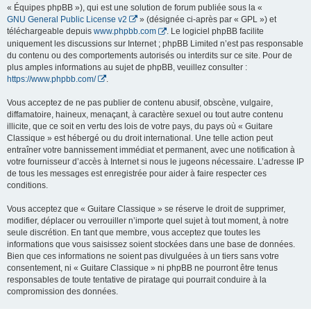
« Équipes phpBB »), qui est une solution de forum publiée sous la «
GNU General Public License v2
» (désignée ci-après par « GPL ») et
téléchargeable depuis
www.phpbb.com
. Le logiciel phpBB facilite
uniquement les discussions sur Internet ; phpBB Limited n’est pas responsable
du contenu ou des comportements autorisés ou interdits sur ce site. Pour de
plus amples informations au sujet de phpBB, veuillez consulter :
https://www.phpbb.com/
.
Vous acceptez de ne pas publier de contenu abusif, obscène, vulgaire,
diffamatoire, haineux, menaçant, à caractère sexuel ou tout autre contenu
illicite, que ce soit en vertu des lois de votre pays, du pays où « Guitare
Classique » est hébergé ou du droit international. Une telle action peut
entraîner votre bannissement immédiat et permanent, avec une notification à
votre fournisseur d’accès à Internet si nous le jugeons nécessaire. L’adresse IP
de tous les messages est enregistrée pour aider à faire respecter ces
conditions.
Vous acceptez que « Guitare Classique » se réserve le droit de supprimer,
modifier, déplacer ou verrouiller n’importe quel sujet à tout moment, à notre
seule discrétion. En tant que membre, vous acceptez que toutes les
informations que vous saisissez soient stockées dans une base de données.
Bien que ces informations ne soient pas divulguées à un tiers sans votre
consentement, ni « Guitare Classique » ni phpBB ne pourront être tenus
responsables de toute tentative de piratage qui pourrait conduire à la
compromission des données.