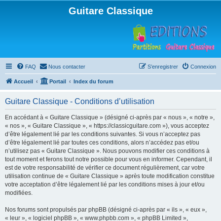
Guitare Classique
FAQ
Nous contacter
S’enregistrer
Connexion
Accueil
Portail
Index du forum
Guitare Classique - Conditions d’utilisation
En accédant à « Guitare Classique » (désigné ci-après par « nous », « notre »,
« nos », « Guitare Classique », « https://classicguitare.com »), vous acceptez
d’être légalement lié par les conditions suivantes. Si vous n’acceptez pas
d’être légalement lié par toutes ces conditions, alors n’accédez pas et/ou
n’utilisez pas « Guitare Classique ». Nous pouvons modifier ces conditions à
tout moment et ferons tout notre possible pour vous en informer. Cependant, il
est de votre responsabilité de vérifier ce document régulièrement, car votre
utilisation continue de « Guitare Classique » après toute modification constitue
votre acceptation d’être légalement lié par les conditions mises à jour et/ou
modifiées.
Nos forums sont propulsés par phpBB (désigné ci-après par « ils », « eux »,
« leur », « logiciel phpBB », « www.phpbb.com », « phpBB Limited »,