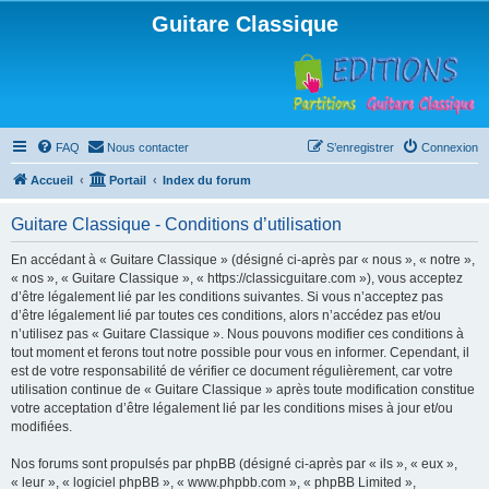
Guitare Classique
FAQ
Nous contacter
S’enregistrer
Connexion
Accueil
Portail
Index du forum
Guitare Classique - Conditions d’utilisation
En accédant à « Guitare Classique » (désigné ci-après par « nous », « notre »,
« nos », « Guitare Classique », « https://classicguitare.com »), vous acceptez
d’être légalement lié par les conditions suivantes. Si vous n’acceptez pas
d’être légalement lié par toutes ces conditions, alors n’accédez pas et/ou
n’utilisez pas « Guitare Classique ». Nous pouvons modifier ces conditions à
tout moment et ferons tout notre possible pour vous en informer. Cependant, il
est de votre responsabilité de vérifier ce document régulièrement, car votre
utilisation continue de « Guitare Classique » après toute modification constitue
votre acceptation d’être légalement lié par les conditions mises à jour et/ou
modifiées.
Nos forums sont propulsés par phpBB (désigné ci-après par « ils », « eux »,
« leur », « logiciel phpBB », « www.phpbb.com », « phpBB Limited »,