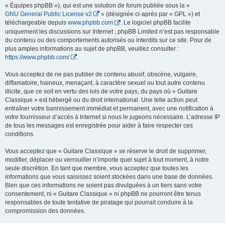
« Équipes phpBB »), qui est une solution de forum publiée sous la «
GNU General Public License v2
» (désignée ci-après par « GPL ») et
téléchargeable depuis
www.phpbb.com
. Le logiciel phpBB facilite
uniquement les discussions sur Internet ; phpBB Limited n’est pas responsable
du contenu ou des comportements autorisés ou interdits sur ce site. Pour de
plus amples informations au sujet de phpBB, veuillez consulter :
https://www.phpbb.com/
.
Vous acceptez de ne pas publier de contenu abusif, obscène, vulgaire,
diffamatoire, haineux, menaçant, à caractère sexuel ou tout autre contenu
illicite, que ce soit en vertu des lois de votre pays, du pays où « Guitare
Classique » est hébergé ou du droit international. Une telle action peut
entraîner votre bannissement immédiat et permanent, avec une notification à
votre fournisseur d’accès à Internet si nous le jugeons nécessaire. L’adresse IP
de tous les messages est enregistrée pour aider à faire respecter ces
conditions.
Vous acceptez que « Guitare Classique » se réserve le droit de supprimer,
modifier, déplacer ou verrouiller n’importe quel sujet à tout moment, à notre
seule discrétion. En tant que membre, vous acceptez que toutes les
informations que vous saisissez soient stockées dans une base de données.
Bien que ces informations ne soient pas divulguées à un tiers sans votre
consentement, ni « Guitare Classique » ni phpBB ne pourront être tenus
responsables de toute tentative de piratage qui pourrait conduire à la
compromission des données.