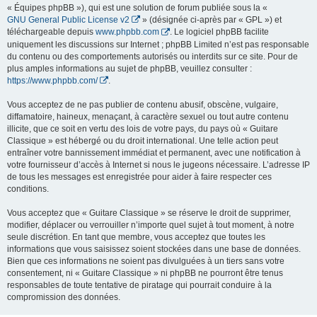
« Équipes phpBB »), qui est une solution de forum publiée sous la «
GNU General Public License v2
» (désignée ci-après par « GPL ») et
téléchargeable depuis
www.phpbb.com
. Le logiciel phpBB facilite
uniquement les discussions sur Internet ; phpBB Limited n’est pas responsable
du contenu ou des comportements autorisés ou interdits sur ce site. Pour de
plus amples informations au sujet de phpBB, veuillez consulter :
https://www.phpbb.com/
.
Vous acceptez de ne pas publier de contenu abusif, obscène, vulgaire,
diffamatoire, haineux, menaçant, à caractère sexuel ou tout autre contenu
illicite, que ce soit en vertu des lois de votre pays, du pays où « Guitare
Classique » est hébergé ou du droit international. Une telle action peut
entraîner votre bannissement immédiat et permanent, avec une notification à
votre fournisseur d’accès à Internet si nous le jugeons nécessaire. L’adresse IP
de tous les messages est enregistrée pour aider à faire respecter ces
conditions.
Vous acceptez que « Guitare Classique » se réserve le droit de supprimer,
modifier, déplacer ou verrouiller n’importe quel sujet à tout moment, à notre
seule discrétion. En tant que membre, vous acceptez que toutes les
informations que vous saisissez soient stockées dans une base de données.
Bien que ces informations ne soient pas divulguées à un tiers sans votre
consentement, ni « Guitare Classique » ni phpBB ne pourront être tenus
responsables de toute tentative de piratage qui pourrait conduire à la
compromission des données.