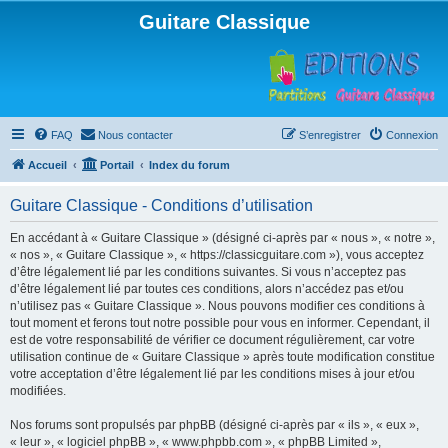
Guitare Classique
FAQ
Nous contacter
S’enregistrer
Connexion
Accueil
Portail
Index du forum
Guitare Classique - Conditions d’utilisation
En accédant à « Guitare Classique » (désigné ci-après par « nous », « notre »,
« nos », « Guitare Classique », « https://classicguitare.com »), vous acceptez
d’être légalement lié par les conditions suivantes. Si vous n’acceptez pas
d’être légalement lié par toutes ces conditions, alors n’accédez pas et/ou
n’utilisez pas « Guitare Classique ». Nous pouvons modifier ces conditions à
tout moment et ferons tout notre possible pour vous en informer. Cependant, il
est de votre responsabilité de vérifier ce document régulièrement, car votre
utilisation continue de « Guitare Classique » après toute modification constitue
votre acceptation d’être légalement lié par les conditions mises à jour et/ou
modifiées.
Nos forums sont propulsés par phpBB (désigné ci-après par « ils », « eux »,
« leur », « logiciel phpBB », « www.phpbb.com », « phpBB Limited »,