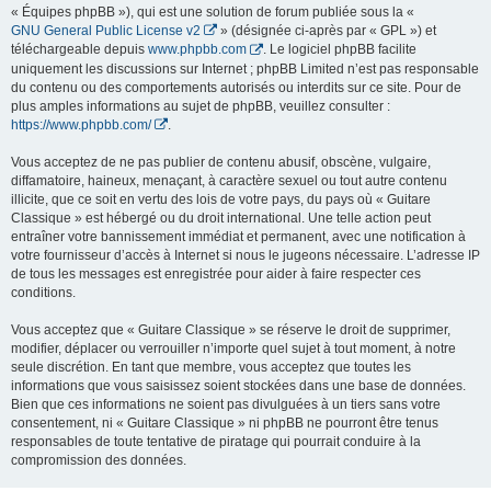
« Équipes phpBB »), qui est une solution de forum publiée sous la «
GNU General Public License v2
» (désignée ci-après par « GPL ») et
téléchargeable depuis
www.phpbb.com
. Le logiciel phpBB facilite
uniquement les discussions sur Internet ; phpBB Limited n’est pas responsable
du contenu ou des comportements autorisés ou interdits sur ce site. Pour de
plus amples informations au sujet de phpBB, veuillez consulter :
https://www.phpbb.com/
.
Vous acceptez de ne pas publier de contenu abusif, obscène, vulgaire,
diffamatoire, haineux, menaçant, à caractère sexuel ou tout autre contenu
illicite, que ce soit en vertu des lois de votre pays, du pays où « Guitare
Classique » est hébergé ou du droit international. Une telle action peut
entraîner votre bannissement immédiat et permanent, avec une notification à
votre fournisseur d’accès à Internet si nous le jugeons nécessaire. L’adresse IP
de tous les messages est enregistrée pour aider à faire respecter ces
conditions.
Vous acceptez que « Guitare Classique » se réserve le droit de supprimer,
modifier, déplacer ou verrouiller n’importe quel sujet à tout moment, à notre
seule discrétion. En tant que membre, vous acceptez que toutes les
informations que vous saisissez soient stockées dans une base de données.
Bien que ces informations ne soient pas divulguées à un tiers sans votre
consentement, ni « Guitare Classique » ni phpBB ne pourront être tenus
responsables de toute tentative de piratage qui pourrait conduire à la
compromission des données.