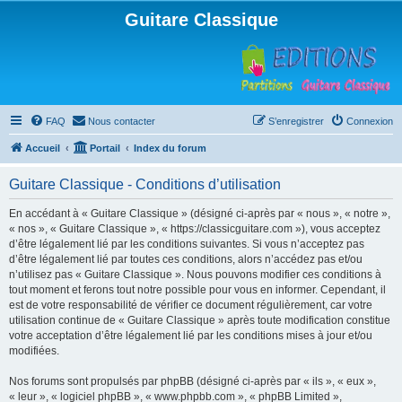
Guitare Classique
FAQ
Nous contacter
S’enregistrer
Connexion
Accueil
Portail
Index du forum
Guitare Classique - Conditions d’utilisation
En accédant à « Guitare Classique » (désigné ci-après par « nous », « notre »,
« nos », « Guitare Classique », « https://classicguitare.com »), vous acceptez
d’être légalement lié par les conditions suivantes. Si vous n’acceptez pas
d’être légalement lié par toutes ces conditions, alors n’accédez pas et/ou
n’utilisez pas « Guitare Classique ». Nous pouvons modifier ces conditions à
tout moment et ferons tout notre possible pour vous en informer. Cependant, il
est de votre responsabilité de vérifier ce document régulièrement, car votre
utilisation continue de « Guitare Classique » après toute modification constitue
votre acceptation d’être légalement lié par les conditions mises à jour et/ou
modifiées.
Nos forums sont propulsés par phpBB (désigné ci-après par « ils », « eux »,
« leur », « logiciel phpBB », « www.phpbb.com », « phpBB Limited »,