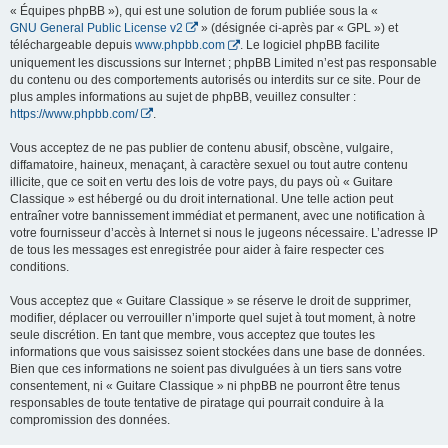
« Équipes phpBB »), qui est une solution de forum publiée sous la «
GNU General Public License v2
» (désignée ci-après par « GPL ») et
téléchargeable depuis
www.phpbb.com
. Le logiciel phpBB facilite
uniquement les discussions sur Internet ; phpBB Limited n’est pas responsable
du contenu ou des comportements autorisés ou interdits sur ce site. Pour de
plus amples informations au sujet de phpBB, veuillez consulter :
https://www.phpbb.com/
.
Vous acceptez de ne pas publier de contenu abusif, obscène, vulgaire,
diffamatoire, haineux, menaçant, à caractère sexuel ou tout autre contenu
illicite, que ce soit en vertu des lois de votre pays, du pays où « Guitare
Classique » est hébergé ou du droit international. Une telle action peut
entraîner votre bannissement immédiat et permanent, avec une notification à
votre fournisseur d’accès à Internet si nous le jugeons nécessaire. L’adresse IP
de tous les messages est enregistrée pour aider à faire respecter ces
conditions.
Vous acceptez que « Guitare Classique » se réserve le droit de supprimer,
modifier, déplacer ou verrouiller n’importe quel sujet à tout moment, à notre
seule discrétion. En tant que membre, vous acceptez que toutes les
informations que vous saisissez soient stockées dans une base de données.
Bien que ces informations ne soient pas divulguées à un tiers sans votre
consentement, ni « Guitare Classique » ni phpBB ne pourront être tenus
responsables de toute tentative de piratage qui pourrait conduire à la
compromission des données.