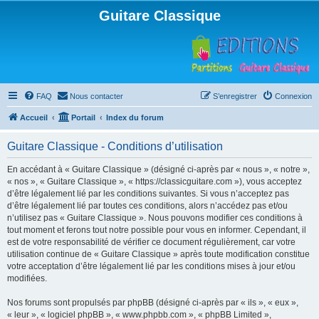
Guitare Classique
FAQ
Nous contacter
S’enregistrer
Connexion
Accueil
Portail
Index du forum
Guitare Classique - Conditions d’utilisation
En accédant à « Guitare Classique » (désigné ci-après par « nous », « notre »,
« nos », « Guitare Classique », « https://classicguitare.com »), vous acceptez
d’être légalement lié par les conditions suivantes. Si vous n’acceptez pas
d’être légalement lié par toutes ces conditions, alors n’accédez pas et/ou
n’utilisez pas « Guitare Classique ». Nous pouvons modifier ces conditions à
tout moment et ferons tout notre possible pour vous en informer. Cependant, il
est de votre responsabilité de vérifier ce document régulièrement, car votre
utilisation continue de « Guitare Classique » après toute modification constitue
votre acceptation d’être légalement lié par les conditions mises à jour et/ou
modifiées.
Nos forums sont propulsés par phpBB (désigné ci-après par « ils », « eux »,
« leur », « logiciel phpBB », « www.phpbb.com », « phpBB Limited »,