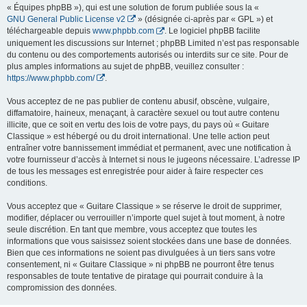
« Équipes phpBB »), qui est une solution de forum publiée sous la «
GNU General Public License v2
» (désignée ci-après par « GPL ») et
téléchargeable depuis
www.phpbb.com
. Le logiciel phpBB facilite
uniquement les discussions sur Internet ; phpBB Limited n’est pas responsable
du contenu ou des comportements autorisés ou interdits sur ce site. Pour de
plus amples informations au sujet de phpBB, veuillez consulter :
https://www.phpbb.com/
.
Vous acceptez de ne pas publier de contenu abusif, obscène, vulgaire,
diffamatoire, haineux, menaçant, à caractère sexuel ou tout autre contenu
illicite, que ce soit en vertu des lois de votre pays, du pays où « Guitare
Classique » est hébergé ou du droit international. Une telle action peut
entraîner votre bannissement immédiat et permanent, avec une notification à
votre fournisseur d’accès à Internet si nous le jugeons nécessaire. L’adresse IP
de tous les messages est enregistrée pour aider à faire respecter ces
conditions.
Vous acceptez que « Guitare Classique » se réserve le droit de supprimer,
modifier, déplacer ou verrouiller n’importe quel sujet à tout moment, à notre
seule discrétion. En tant que membre, vous acceptez que toutes les
informations que vous saisissez soient stockées dans une base de données.
Bien que ces informations ne soient pas divulguées à un tiers sans votre
consentement, ni « Guitare Classique » ni phpBB ne pourront être tenus
responsables de toute tentative de piratage qui pourrait conduire à la
compromission des données.