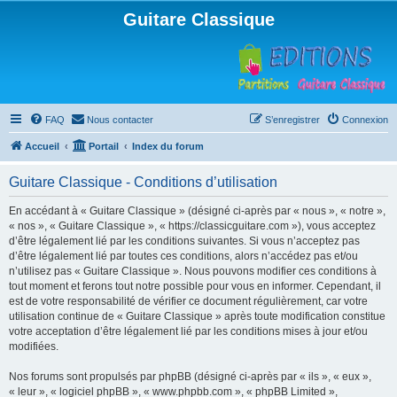
Guitare Classique
FAQ
Nous contacter
S’enregistrer
Connexion
Accueil
Portail
Index du forum
Guitare Classique - Conditions d’utilisation
En accédant à « Guitare Classique » (désigné ci-après par « nous », « notre »,
« nos », « Guitare Classique », « https://classicguitare.com »), vous acceptez
d’être légalement lié par les conditions suivantes. Si vous n’acceptez pas
d’être légalement lié par toutes ces conditions, alors n’accédez pas et/ou
n’utilisez pas « Guitare Classique ». Nous pouvons modifier ces conditions à
tout moment et ferons tout notre possible pour vous en informer. Cependant, il
est de votre responsabilité de vérifier ce document régulièrement, car votre
utilisation continue de « Guitare Classique » après toute modification constitue
votre acceptation d’être légalement lié par les conditions mises à jour et/ou
modifiées.
Nos forums sont propulsés par phpBB (désigné ci-après par « ils », « eux »,
« leur », « logiciel phpBB », « www.phpbb.com », « phpBB Limited »,