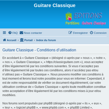
Guitare Classique
FAQ
Nous contacter
S’enregistrer
Connexion
Accueil
Portail
Index du forum
Guitare Classique - Conditions d’utilisation
En accédant à « Guitare Classique » (désigné ci-après par « nous », « notre »,
« nos », « Guitare Classique », « https://classicguitare.com »), vous acceptez
d’être légalement lié par les conditions suivantes. Si vous n’acceptez pas
d’être légalement lié par toutes ces conditions, alors n’accédez pas et/ou
n’utilisez pas « Guitare Classique ». Nous pouvons modifier ces conditions à
tout moment et ferons tout notre possible pour vous en informer. Cependant, il
est de votre responsabilité de vérifier ce document régulièrement, car votre
utilisation continue de « Guitare Classique » après toute modification constitue
votre acceptation d’être légalement lié par les conditions mises à jour et/ou
modifiées.
Nos forums sont propulsés par phpBB (désigné ci-après par « ils », « eux »,
« leur », « logiciel phpBB », « www.phpbb.com », « phpBB Limited »,