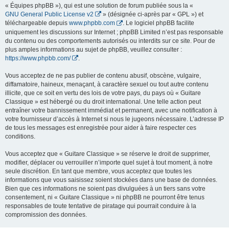
« Équipes phpBB »), qui est une solution de forum publiée sous la «
GNU General Public License v2
» (désignée ci-après par « GPL ») et
téléchargeable depuis
www.phpbb.com
. Le logiciel phpBB facilite
uniquement les discussions sur Internet ; phpBB Limited n’est pas responsable
du contenu ou des comportements autorisés ou interdits sur ce site. Pour de
plus amples informations au sujet de phpBB, veuillez consulter :
https://www.phpbb.com/
.
Vous acceptez de ne pas publier de contenu abusif, obscène, vulgaire,
diffamatoire, haineux, menaçant, à caractère sexuel ou tout autre contenu
illicite, que ce soit en vertu des lois de votre pays, du pays où « Guitare
Classique » est hébergé ou du droit international. Une telle action peut
entraîner votre bannissement immédiat et permanent, avec une notification à
votre fournisseur d’accès à Internet si nous le jugeons nécessaire. L’adresse IP
de tous les messages est enregistrée pour aider à faire respecter ces
conditions.
Vous acceptez que « Guitare Classique » se réserve le droit de supprimer,
modifier, déplacer ou verrouiller n’importe quel sujet à tout moment, à notre
seule discrétion. En tant que membre, vous acceptez que toutes les
informations que vous saisissez soient stockées dans une base de données.
Bien que ces informations ne soient pas divulguées à un tiers sans votre
consentement, ni « Guitare Classique » ni phpBB ne pourront être tenus
responsables de toute tentative de piratage qui pourrait conduire à la
compromission des données.