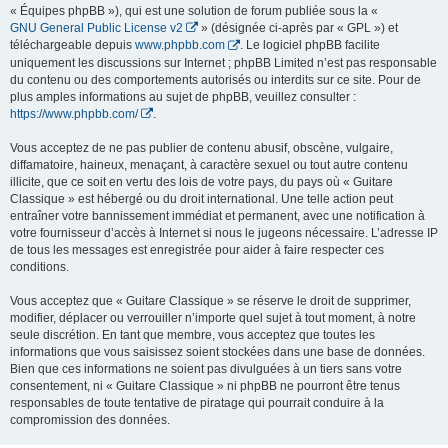
« Équipes phpBB »), qui est une solution de forum publiée sous la «
GNU General Public License v2
» (désignée ci-après par « GPL ») et
téléchargeable depuis
www.phpbb.com
. Le logiciel phpBB facilite
uniquement les discussions sur Internet ; phpBB Limited n’est pas responsable
du contenu ou des comportements autorisés ou interdits sur ce site. Pour de
plus amples informations au sujet de phpBB, veuillez consulter :
https://www.phpbb.com/
.
Vous acceptez de ne pas publier de contenu abusif, obscène, vulgaire,
diffamatoire, haineux, menaçant, à caractère sexuel ou tout autre contenu
illicite, que ce soit en vertu des lois de votre pays, du pays où « Guitare
Classique » est hébergé ou du droit international. Une telle action peut
entraîner votre bannissement immédiat et permanent, avec une notification à
votre fournisseur d’accès à Internet si nous le jugeons nécessaire. L’adresse IP
de tous les messages est enregistrée pour aider à faire respecter ces
conditions.
Vous acceptez que « Guitare Classique » se réserve le droit de supprimer,
modifier, déplacer ou verrouiller n’importe quel sujet à tout moment, à notre
seule discrétion. En tant que membre, vous acceptez que toutes les
informations que vous saisissez soient stockées dans une base de données.
Bien que ces informations ne soient pas divulguées à un tiers sans votre
consentement, ni « Guitare Classique » ni phpBB ne pourront être tenus
responsables de toute tentative de piratage qui pourrait conduire à la
compromission des données.