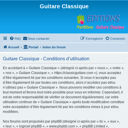
Guitare Classique
FAQ
Nous contacter
S’enregistrer
Connexion
Accueil
Portail
Index du forum
Guitare Classique - Conditions d’utilisation
En accédant à « Guitare Classique » (désigné ci-après par « nous », « notre »,
« nos », « Guitare Classique », « https://classicguitare.com »), vous acceptez
d’être légalement lié par les conditions suivantes. Si vous n’acceptez pas
d’être légalement lié par toutes ces conditions, alors n’accédez pas et/ou
n’utilisez pas « Guitare Classique ». Nous pouvons modifier ces conditions à
tout moment et ferons tout notre possible pour vous en informer. Cependant, il
est de votre responsabilité de vérifier ce document régulièrement, car votre
utilisation continue de « Guitare Classique » après toute modification constitue
votre acceptation d’être légalement lié par les conditions mises à jour et/ou
modifiées.
Nos forums sont propulsés par phpBB (désigné ci-après par « ils », « eux »,
« leur », « logiciel phpBB », « www.phpbb.com », « phpBB Limited »,