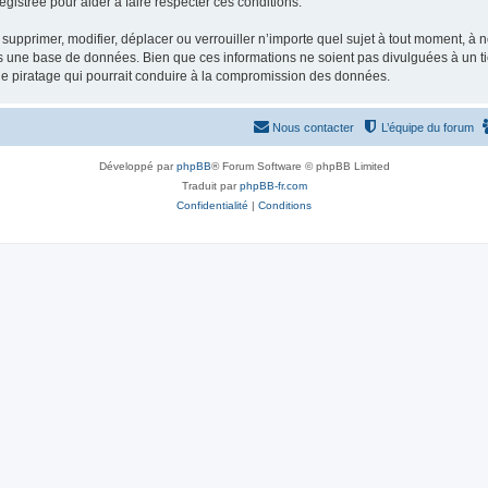
gistrée pour aider à faire respecter ces conditions.
supprimer, modifier, déplacer ou verrouiller n’importe quel sujet à tout moment, à
s une base de données. Bien que ces informations ne soient pas divulguées à un ti
de piratage qui pourrait conduire à la compromission des données.
Nous contacter
L’équipe du forum
Développé par
phpBB
® Forum Software © phpBB Limited
Traduit par
phpBB-fr.com
Confidentialité
|
Conditions