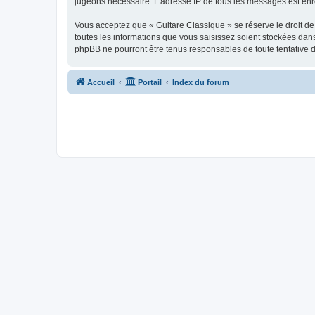
jugeons nécessaire. L’adresse IP de tous les messages est enre
Vous acceptez que « Guitare Classique » se réserve le droit de 
toutes les informations que vous saisissez soient stockées dan
phpBB ne pourront être tenus responsables de toute tentative 
Accueil
Portail
Index du forum