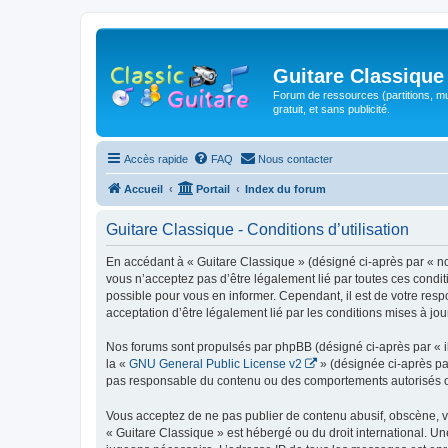
Guitare Classique
Forum de ressources (partitions, mu
gratuit, et sans publicité.
Accès rapide
FAQ
Nous contacter
Accueil
Portail
Index du forum
Guitare Classique - Conditions d’utilisation
En accédant à « Guitare Classique » (désigné ci-après par « nous
vous n’acceptez pas d’être légalement lié par toutes ces condit
possible pour vous en informer. Cependant, il est de votre respo
acceptation d’être légalement lié par les conditions mises à jou
Nos forums sont propulsés par phpBB (désigné ci-après par « il
la «
GNU General Public License v2
» (désignée ci-après pa
pas responsable du contenu ou des comportements autorisés ou i
Vous acceptez de ne pas publier de contenu abusif, obscène, vul
« Guitare Classique » est hébergé ou du droit international. Un