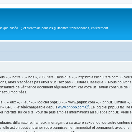
sique, vidéo…) et d'entraide pour les guitaristes francophones, entièrement
 », « notre », « nos », « Guitare Classique », « https://classicguitare.com »), vous
ions, alors n’accédez pas et/ou n’utilisez pas « Guitare Classique ». Nous pouvons 
nsabilité de vérifier ce document régulièrement, car votre utilisation continue de «
r et/ou modifiées.
s », « eux », « leur », « logiciel phpBB », « www.phpbb.com », « phpBB Limited »,
r « GPL ») et téléchargeable depuis
www.phpbb.com
. Le logiciel phpBB facilit
nterdits sur ce site. Pour de plus amples informations au sujet de phpBB, veuille
gaire, diffamatoire, haineux, menaçant, à caractère sexuel ou tout autre contenu ill
e telle action peut entraîner votre bannissement immédiat et permanent, avec une not