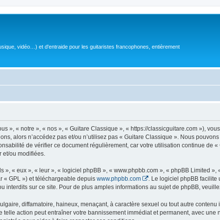
sique, vidéo…) et d'entraide pour les guitaristes francophones, entièrement
 », « notre », « nos », « Guitare Classique », « https://classicguitare.com »), vous
ions, alors n’accédez pas et/ou n’utilisez pas « Guitare Classique ». Nous pouvons 
nsabilité de vérifier ce document régulièrement, car votre utilisation continue de «
r et/ou modifiées.
s », « eux », « leur », « logiciel phpBB », « www.phpbb.com », « phpBB Limited »,
r « GPL ») et téléchargeable depuis
www.phpbb.com
. Le logiciel phpBB facilit
nterdits sur ce site. Pour de plus amples informations au sujet de phpBB, veuille
gaire, diffamatoire, haineux, menaçant, à caractère sexuel ou tout autre contenu ill
e telle action peut entraîner votre bannissement immédiat et permanent, avec une not