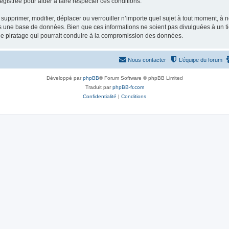
gistrée pour aider à faire respecter ces conditions.
supprimer, modifier, déplacer ou verrouiller n’importe quel sujet à tout moment, à
s une base de données. Bien que ces informations ne soient pas divulguées à un ti
de piratage qui pourrait conduire à la compromission des données.
Nous contacter
L’équipe du forum
Développé par
phpBB
® Forum Software © phpBB Limited
Traduit par
phpBB-fr.com
Confidentialité
|
Conditions