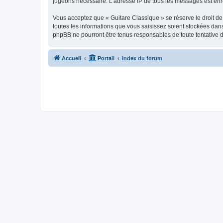
jugeons nécessaire. L’adresse IP de tous les messages est enre
Vous acceptez que « Guitare Classique » se réserve le droit de 
toutes les informations que vous saisissez soient stockées dan
phpBB ne pourront être tenus responsables de toute tentative 
Accueil
Portail
Index du forum