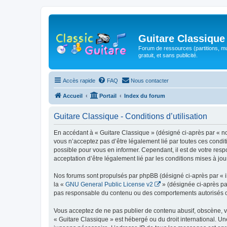
Guitare Classique
Forum de ressources (partitions, mu
gratuit, et sans publicité.
Accès rapide
FAQ
Nous contacter
Accueil
Portail
Index du forum
Guitare Classique - Conditions d’utilisation
En accédant à « Guitare Classique » (désigné ci-après par « nous
vous n’acceptez pas d’être légalement lié par toutes ces condit
possible pour vous en informer. Cependant, il est de votre respo
acceptation d’être légalement lié par les conditions mises à jou
Nos forums sont propulsés par phpBB (désigné ci-après par « il
la «
GNU General Public License v2
» (désignée ci-après pa
pas responsable du contenu ou des comportements autorisés ou i
Vous acceptez de ne pas publier de contenu abusif, obscène, vul
« Guitare Classique » est hébergé ou du droit international. Un