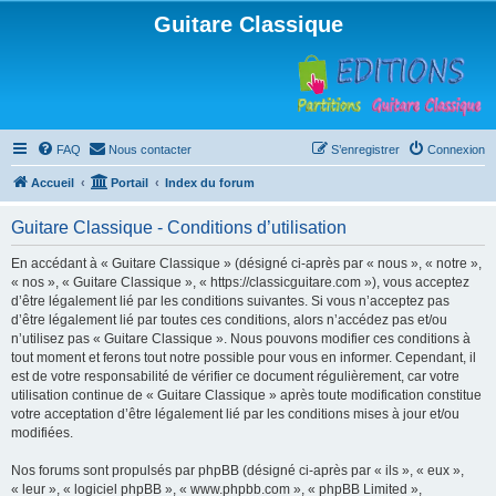
Guitare Classique
FAQ
Nous contacter
S’enregistrer
Connexion
Accueil
Portail
Index du forum
Guitare Classique - Conditions d’utilisation
En accédant à « Guitare Classique » (désigné ci-après par « nous », « notre »,
« nos », « Guitare Classique », « https://classicguitare.com »), vous acceptez
d’être légalement lié par les conditions suivantes. Si vous n’acceptez pas
d’être légalement lié par toutes ces conditions, alors n’accédez pas et/ou
n’utilisez pas « Guitare Classique ». Nous pouvons modifier ces conditions à
tout moment et ferons tout notre possible pour vous en informer. Cependant, il
est de votre responsabilité de vérifier ce document régulièrement, car votre
utilisation continue de « Guitare Classique » après toute modification constitue
votre acceptation d’être légalement lié par les conditions mises à jour et/ou
modifiées.
Nos forums sont propulsés par phpBB (désigné ci-après par « ils », « eux »,
« leur », « logiciel phpBB », « www.phpbb.com », « phpBB Limited »,