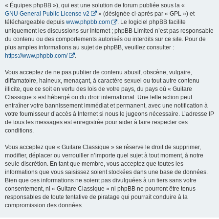
« Équipes phpBB »), qui est une solution de forum publiée sous la «
GNU General Public License v2
» (désignée ci-après par « GPL ») et
téléchargeable depuis
www.phpbb.com
. Le logiciel phpBB facilite
uniquement les discussions sur Internet ; phpBB Limited n’est pas responsable
du contenu ou des comportements autorisés ou interdits sur ce site. Pour de
plus amples informations au sujet de phpBB, veuillez consulter :
https://www.phpbb.com/
.
Vous acceptez de ne pas publier de contenu abusif, obscène, vulgaire,
diffamatoire, haineux, menaçant, à caractère sexuel ou tout autre contenu
illicite, que ce soit en vertu des lois de votre pays, du pays où « Guitare
Classique » est hébergé ou du droit international. Une telle action peut
entraîner votre bannissement immédiat et permanent, avec une notification à
votre fournisseur d’accès à Internet si nous le jugeons nécessaire. L’adresse IP
de tous les messages est enregistrée pour aider à faire respecter ces
conditions.
Vous acceptez que « Guitare Classique » se réserve le droit de supprimer,
modifier, déplacer ou verrouiller n’importe quel sujet à tout moment, à notre
seule discrétion. En tant que membre, vous acceptez que toutes les
informations que vous saisissez soient stockées dans une base de données.
Bien que ces informations ne soient pas divulguées à un tiers sans votre
consentement, ni « Guitare Classique » ni phpBB ne pourront être tenus
responsables de toute tentative de piratage qui pourrait conduire à la
compromission des données.