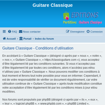
Guitare Classique
FAQ
Nous contacter
S’enregistrer
Connexion
Accueil
Portail
Index du forum
Guitare Classique - Conditions d’utilisation
En accédant à « Guitare Classique » (désigné ci-après par « nous », « notre »,
« nos », « Guitare Classique », « https://classicguitare.com »), vous acceptez
d’être légalement lié par les conditions suivantes. Si vous n’acceptez pas
d’être légalement lié par toutes ces conditions, alors n’accédez pas et/ou
n’utilisez pas « Guitare Classique ». Nous pouvons modifier ces conditions à
tout moment et ferons tout notre possible pour vous en informer. Cependant, il
est de votre responsabilité de vérifier ce document régulièrement, car votre
utilisation continue de « Guitare Classique » après toute modification constitue
votre acceptation d’être légalement lié par les conditions mises à jour et/ou
modifiées.
Nos forums sont propulsés par phpBB (désigné ci-après par « ils », « eux »,
« leur », « logiciel phpBB », « www.phpbb.com », « phpBB Limited »,