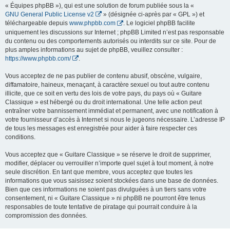
« Équipes phpBB »), qui est une solution de forum publiée sous la «
GNU General Public License v2
» (désignée ci-après par « GPL ») et
téléchargeable depuis
www.phpbb.com
. Le logiciel phpBB facilite
uniquement les discussions sur Internet ; phpBB Limited n’est pas responsable
du contenu ou des comportements autorisés ou interdits sur ce site. Pour de
plus amples informations au sujet de phpBB, veuillez consulter :
https://www.phpbb.com/
.
Vous acceptez de ne pas publier de contenu abusif, obscène, vulgaire,
diffamatoire, haineux, menaçant, à caractère sexuel ou tout autre contenu
illicite, que ce soit en vertu des lois de votre pays, du pays où « Guitare
Classique » est hébergé ou du droit international. Une telle action peut
entraîner votre bannissement immédiat et permanent, avec une notification à
votre fournisseur d’accès à Internet si nous le jugeons nécessaire. L’adresse IP
de tous les messages est enregistrée pour aider à faire respecter ces
conditions.
Vous acceptez que « Guitare Classique » se réserve le droit de supprimer,
modifier, déplacer ou verrouiller n’importe quel sujet à tout moment, à notre
seule discrétion. En tant que membre, vous acceptez que toutes les
informations que vous saisissez soient stockées dans une base de données.
Bien que ces informations ne soient pas divulguées à un tiers sans votre
consentement, ni « Guitare Classique » ni phpBB ne pourront être tenus
responsables de toute tentative de piratage qui pourrait conduire à la
compromission des données.