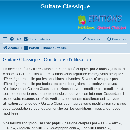
Guitare Classique
FAQ
Nous contacter
S’enregistrer
Connexion
Accueil
Portail
Index du forum
Guitare Classique - Conditions d’utilisation
En accédant à « Guitare Classique » (désigné ci-après par « nous », « notre »,
« nos », « Guitare Classique », « https://classicguitare.com »), vous acceptez
d’être légalement lié par les conditions suivantes. Si vous n’acceptez pas
d’être légalement lié par toutes ces conditions, alors n’accédez pas et/ou
n’utilisez pas « Guitare Classique ». Nous pouvons modifier ces conditions à
tout moment et ferons tout notre possible pour vous en informer. Cependant, il
est de votre responsabilité de vérifier ce document régulièrement, car votre
utilisation continue de « Guitare Classique » après toute modification constitue
votre acceptation d’être légalement lié par les conditions mises à jour et/ou
modifiées.
Nos forums sont propulsés par phpBB (désigné ci-après par « ils », « eux »,
« leur », « logiciel phpBB », « www.phpbb.com », « phpBB Limited »,