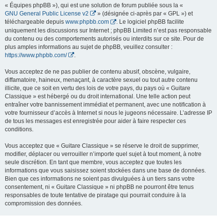
« Équipes phpBB »), qui est une solution de forum publiée sous la «
GNU General Public License v2
» (désignée ci-après par « GPL ») et
téléchargeable depuis
www.phpbb.com
. Le logiciel phpBB facilite
uniquement les discussions sur Internet ; phpBB Limited n’est pas responsable
du contenu ou des comportements autorisés ou interdits sur ce site. Pour de
plus amples informations au sujet de phpBB, veuillez consulter :
https://www.phpbb.com/
.
Vous acceptez de ne pas publier de contenu abusif, obscène, vulgaire,
diffamatoire, haineux, menaçant, à caractère sexuel ou tout autre contenu
illicite, que ce soit en vertu des lois de votre pays, du pays où « Guitare
Classique » est hébergé ou du droit international. Une telle action peut
entraîner votre bannissement immédiat et permanent, avec une notification à
votre fournisseur d’accès à Internet si nous le jugeons nécessaire. L’adresse IP
de tous les messages est enregistrée pour aider à faire respecter ces
conditions.
Vous acceptez que « Guitare Classique » se réserve le droit de supprimer,
modifier, déplacer ou verrouiller n’importe quel sujet à tout moment, à notre
seule discrétion. En tant que membre, vous acceptez que toutes les
informations que vous saisissez soient stockées dans une base de données.
Bien que ces informations ne soient pas divulguées à un tiers sans votre
consentement, ni « Guitare Classique » ni phpBB ne pourront être tenus
responsables de toute tentative de piratage qui pourrait conduire à la
compromission des données.