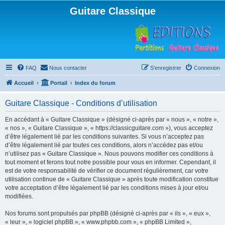
Guitare Classique
FAQ
Nous contacter
S’enregistrer
Connexion
Accueil
Portail
Index du forum
Guitare Classique - Conditions d’utilisation
En accédant à « Guitare Classique » (désigné ci-après par « nous », « notre »,
« nos », « Guitare Classique », « https://classicguitare.com »), vous acceptez
d’être légalement lié par les conditions suivantes. Si vous n’acceptez pas
d’être légalement lié par toutes ces conditions, alors n’accédez pas et/ou
n’utilisez pas « Guitare Classique ». Nous pouvons modifier ces conditions à
tout moment et ferons tout notre possible pour vous en informer. Cependant, il
est de votre responsabilité de vérifier ce document régulièrement, car votre
utilisation continue de « Guitare Classique » après toute modification constitue
votre acceptation d’être légalement lié par les conditions mises à jour et/ou
modifiées.
Nos forums sont propulsés par phpBB (désigné ci-après par « ils », « eux »,
« leur », « logiciel phpBB », « www.phpbb.com », « phpBB Limited »,