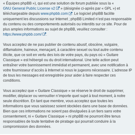
« Équipes phpBB »), qui est une solution de forum publiée sous la «
GNU General Public License v2
» (désignée ci-après par « GPL ») et
téléchargeable depuis
www.phpbb.com
. Le logiciel phpBB facilite
uniquement les discussions sur Internet ; phpBB Limited n’est pas responsable
du contenu ou des comportements autorisés ou interdits sur ce site. Pour de
plus amples informations au sujet de phpBB, veuillez consulter :
https://www.phpbb.com/
.
Vous acceptez de ne pas publier de contenu abusif, obscène, vulgaire,
diffamatoire, haineux, menaçant, à caractère sexuel ou tout autre contenu
illicite, que ce soit en vertu des lois de votre pays, du pays où « Guitare
Classique » est hébergé ou du droit international. Une telle action peut
entraîner votre bannissement immédiat et permanent, avec une notification à
votre fournisseur d’accès à Internet si nous le jugeons nécessaire. L’adresse IP
de tous les messages est enregistrée pour aider à faire respecter ces
conditions.
Vous acceptez que « Guitare Classique » se réserve le droit de supprimer,
modifier, déplacer ou verrouiller n’importe quel sujet à tout moment, à notre
seule discrétion. En tant que membre, vous acceptez que toutes les
informations que vous saisissez soient stockées dans une base de données.
Bien que ces informations ne soient pas divulguées à un tiers sans votre
consentement, ni « Guitare Classique » ni phpBB ne pourront être tenus
responsables de toute tentative de piratage qui pourrait conduire à la
compromission des données.