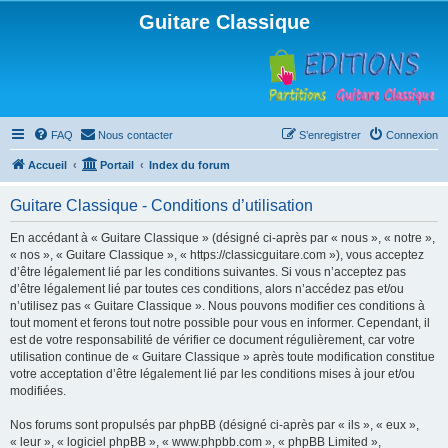
Guitare Classique
FAQ
Nous contacter
S’enregistrer
Connexion
Accueil
Portail
Index du forum
Guitare Classique - Conditions d’utilisation
En accédant à « Guitare Classique » (désigné ci-après par « nous », « notre »,
« nos », « Guitare Classique », « https://classicguitare.com »), vous acceptez
d’être légalement lié par les conditions suivantes. Si vous n’acceptez pas
d’être légalement lié par toutes ces conditions, alors n’accédez pas et/ou
n’utilisez pas « Guitare Classique ». Nous pouvons modifier ces conditions à
tout moment et ferons tout notre possible pour vous en informer. Cependant, il
est de votre responsabilité de vérifier ce document régulièrement, car votre
utilisation continue de « Guitare Classique » après toute modification constitue
votre acceptation d’être légalement lié par les conditions mises à jour et/ou
modifiées.
Nos forums sont propulsés par phpBB (désigné ci-après par « ils », « eux »,
« leur », « logiciel phpBB », « www.phpbb.com », « phpBB Limited »,