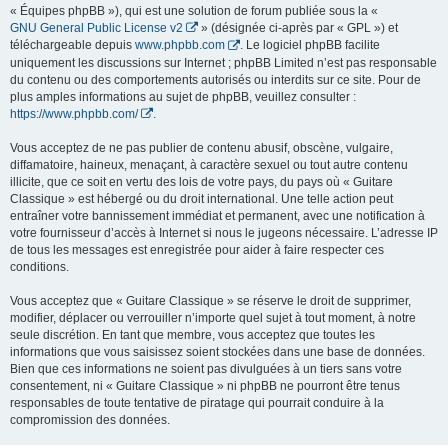
« Équipes phpBB »), qui est une solution de forum publiée sous la «
GNU General Public License v2
» (désignée ci-après par « GPL ») et
téléchargeable depuis
www.phpbb.com
. Le logiciel phpBB facilite
uniquement les discussions sur Internet ; phpBB Limited n’est pas responsable
du contenu ou des comportements autorisés ou interdits sur ce site. Pour de
plus amples informations au sujet de phpBB, veuillez consulter :
https://www.phpbb.com/
.
Vous acceptez de ne pas publier de contenu abusif, obscène, vulgaire,
diffamatoire, haineux, menaçant, à caractère sexuel ou tout autre contenu
illicite, que ce soit en vertu des lois de votre pays, du pays où « Guitare
Classique » est hébergé ou du droit international. Une telle action peut
entraîner votre bannissement immédiat et permanent, avec une notification à
votre fournisseur d’accès à Internet si nous le jugeons nécessaire. L’adresse IP
de tous les messages est enregistrée pour aider à faire respecter ces
conditions.
Vous acceptez que « Guitare Classique » se réserve le droit de supprimer,
modifier, déplacer ou verrouiller n’importe quel sujet à tout moment, à notre
seule discrétion. En tant que membre, vous acceptez que toutes les
informations que vous saisissez soient stockées dans une base de données.
Bien que ces informations ne soient pas divulguées à un tiers sans votre
consentement, ni « Guitare Classique » ni phpBB ne pourront être tenus
responsables de toute tentative de piratage qui pourrait conduire à la
compromission des données.