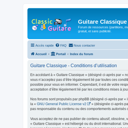
Guitare Classique
Forum de ressources (partitions, mu
gratuit, et sans publicité.
Accès rapide
FAQ
Nous contacter
Accueil
Portail
Index du forum
Guitare Classique - Conditions d’utilisation
En accédant à « Guitare Classique » (désigné ci-après par « nous
vous n’acceptez pas d’être légalement lié par toutes ces condit
possible pour vous en informer. Cependant, il est de votre respo
acceptation d’être légalement lié par les conditions mises à jou
Nos forums sont propulsés par phpBB (désigné ci-après par « il
la «
GNU General Public License v2
» (désignée ci-après pa
pas responsable du contenu ou des comportements autorisés ou i
Vous acceptez de ne pas publier de contenu abusif, obscène, vul
« Guitare Classique » est hébergé ou du droit international. Un