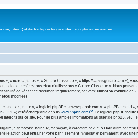
sique, vidéo…) et d'entraide pour les guitaristes francophones, entièrement
 », « notre », « nos », « Guitare Classique », « https://classicguitare.com »), vous
ions, alors n’accédez pas et/ou n’utilisez pas « Guitare Classique ». Nous pouvons 
nsabilité de vérifier ce document régulièrement, car votre utilisation continue de «
r et/ou modifiées.
s », « eux », « leur », « logiciel phpBB », « www.phpbb.com », « phpBB Limited »,
r « GPL ») et téléchargeable depuis
www.phpbb.com
. Le logiciel phpBB facilit
nterdits sur ce site. Pour de plus amples informations au sujet de phpBB, veuille
gaire, diffamatoire, haineux, menaçant, à caractère sexuel ou tout autre contenu ill
e telle action peut entraîner votre bannissement immédiat et permanent, avec une not