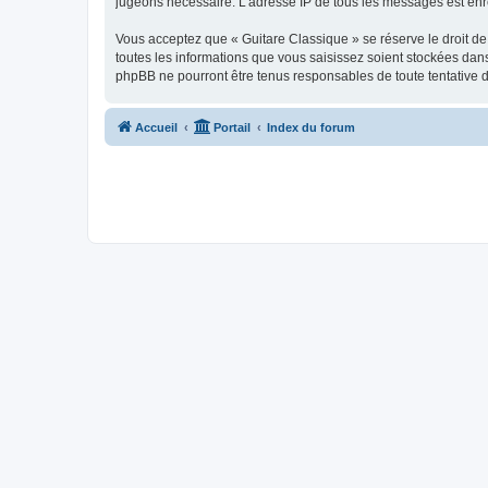
jugeons nécessaire. L’adresse IP de tous les messages est enre
Vous acceptez que « Guitare Classique » se réserve le droit de 
toutes les informations que vous saisissez soient stockées dan
phpBB ne pourront être tenus responsables de toute tentative 
Accueil
Portail
Index du forum