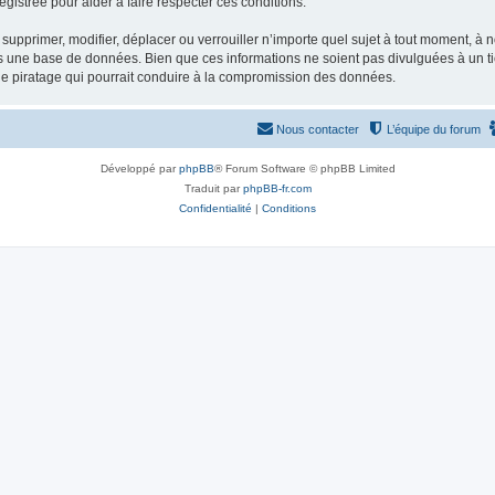
gistrée pour aider à faire respecter ces conditions.
supprimer, modifier, déplacer ou verrouiller n’importe quel sujet à tout moment, à
s une base de données. Bien que ces informations ne soient pas divulguées à un ti
de piratage qui pourrait conduire à la compromission des données.
Nous contacter
L’équipe du forum
Développé par
phpBB
® Forum Software © phpBB Limited
Traduit par
phpBB-fr.com
Confidentialité
|
Conditions