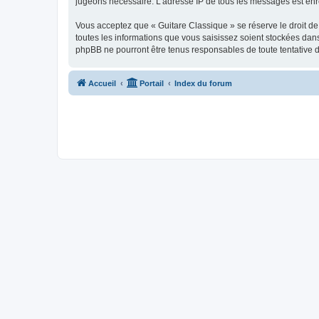
jugeons nécessaire. L’adresse IP de tous les messages est enre
Vous acceptez que « Guitare Classique » se réserve le droit de 
toutes les informations que vous saisissez soient stockées dan
phpBB ne pourront être tenus responsables de toute tentative 
Accueil
Portail
Index du forum