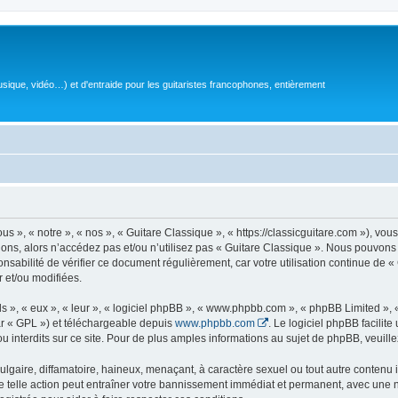
sique, vidéo…) et d'entraide pour les guitaristes francophones, entièrement
 », « notre », « nos », « Guitare Classique », « https://classicguitare.com »), vous
ions, alors n’accédez pas et/ou n’utilisez pas « Guitare Classique ». Nous pouvons 
nsabilité de vérifier ce document régulièrement, car votre utilisation continue de «
r et/ou modifiées.
s », « eux », « leur », « logiciel phpBB », « www.phpbb.com », « phpBB Limited »,
r « GPL ») et téléchargeable depuis
www.phpbb.com
. Le logiciel phpBB facilit
nterdits sur ce site. Pour de plus amples informations au sujet de phpBB, veuille
gaire, diffamatoire, haineux, menaçant, à caractère sexuel ou tout autre contenu ill
e telle action peut entraîner votre bannissement immédiat et permanent, avec une not