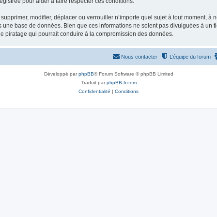
gistrée pour aider à faire respecter ces conditions.
supprimer, modifier, déplacer ou verrouiller n’importe quel sujet à tout moment, à
s une base de données. Bien que ces informations ne soient pas divulguées à un ti
de piratage qui pourrait conduire à la compromission des données.
Nous contacter
L’équipe du forum
Développé par
phpBB
® Forum Software © phpBB Limited
Traduit par
phpBB-fr.com
Confidentialité
|
Conditions