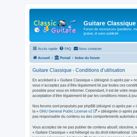
Guitare Classique
Forum de ressources (partitions, mu
gratuit, et sans publicité.
Accès rapide
FAQ
Nous contacter
Accueil
Portail
Index du forum
Guitare Classique - Conditions d’utilisation
En accédant à « Guitare Classique » (désigné ci-après par « nous
vous n’acceptez pas d’être légalement lié par toutes ces condit
possible pour vous en informer. Cependant, il est de votre respo
acceptation d’être légalement lié par les conditions mises à jou
Nos forums sont propulsés par phpBB (désigné ci-après par « il
la «
GNU General Public License v2
» (désignée ci-après pa
pas responsable du contenu ou des comportements autorisés ou i
Vous acceptez de ne pas publier de contenu abusif, obscène, vul
« Guitare Classique » est hébergé ou du droit international. Un