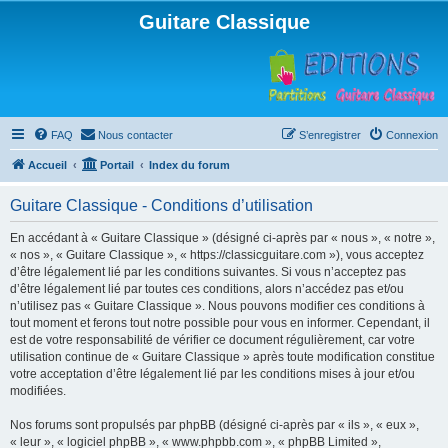
Guitare Classique
FAQ
Nous contacter
S’enregistrer
Connexion
Accueil
Portail
Index du forum
Guitare Classique - Conditions d’utilisation
En accédant à « Guitare Classique » (désigné ci-après par « nous », « notre »,
« nos », « Guitare Classique », « https://classicguitare.com »), vous acceptez
d’être légalement lié par les conditions suivantes. Si vous n’acceptez pas
d’être légalement lié par toutes ces conditions, alors n’accédez pas et/ou
n’utilisez pas « Guitare Classique ». Nous pouvons modifier ces conditions à
tout moment et ferons tout notre possible pour vous en informer. Cependant, il
est de votre responsabilité de vérifier ce document régulièrement, car votre
utilisation continue de « Guitare Classique » après toute modification constitue
votre acceptation d’être légalement lié par les conditions mises à jour et/ou
modifiées.
Nos forums sont propulsés par phpBB (désigné ci-après par « ils », « eux »,
« leur », « logiciel phpBB », « www.phpbb.com », « phpBB Limited »,