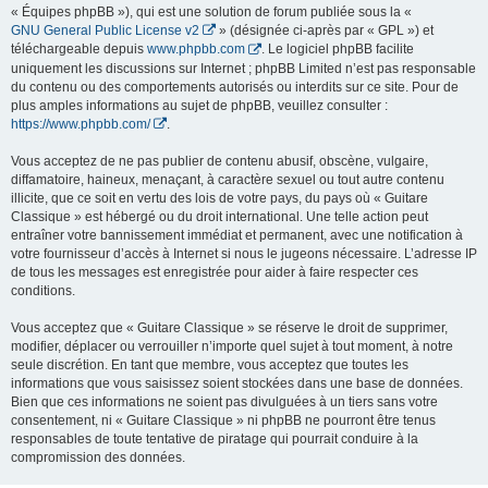
« Équipes phpBB »), qui est une solution de forum publiée sous la «
GNU General Public License v2
» (désignée ci-après par « GPL ») et
téléchargeable depuis
www.phpbb.com
. Le logiciel phpBB facilite
uniquement les discussions sur Internet ; phpBB Limited n’est pas responsable
du contenu ou des comportements autorisés ou interdits sur ce site. Pour de
plus amples informations au sujet de phpBB, veuillez consulter :
https://www.phpbb.com/
.
Vous acceptez de ne pas publier de contenu abusif, obscène, vulgaire,
diffamatoire, haineux, menaçant, à caractère sexuel ou tout autre contenu
illicite, que ce soit en vertu des lois de votre pays, du pays où « Guitare
Classique » est hébergé ou du droit international. Une telle action peut
entraîner votre bannissement immédiat et permanent, avec une notification à
votre fournisseur d’accès à Internet si nous le jugeons nécessaire. L’adresse IP
de tous les messages est enregistrée pour aider à faire respecter ces
conditions.
Vous acceptez que « Guitare Classique » se réserve le droit de supprimer,
modifier, déplacer ou verrouiller n’importe quel sujet à tout moment, à notre
seule discrétion. En tant que membre, vous acceptez que toutes les
informations que vous saisissez soient stockées dans une base de données.
Bien que ces informations ne soient pas divulguées à un tiers sans votre
consentement, ni « Guitare Classique » ni phpBB ne pourront être tenus
responsables de toute tentative de piratage qui pourrait conduire à la
compromission des données.