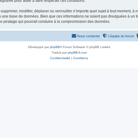
gistrée pour aider à faire respecter ces conditions.
supprimer, modifier, déplacer ou verrouiller n’importe quel sujet à tout moment, à
s une base de données. Bien que ces informations ne soient pas divulguées à un ti
de piratage qui pourrait conduire à la compromission des données.
Nous contacter
L’équipe du forum
Développé par
phpBB
® Forum Software © phpBB Limited
Traduit par
phpBB-fr.com
Confidentialité
|
Conditions