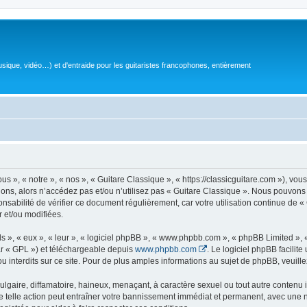
sique, vidéo…) et d'entraide pour les guitaristes francophones, entièrement
 », « notre », « nos », « Guitare Classique », « https://classicguitare.com »), vous
ions, alors n’accédez pas et/ou n’utilisez pas « Guitare Classique ». Nous pouvons 
nsabilité de vérifier ce document régulièrement, car votre utilisation continue de «
r et/ou modifiées.
s », « eux », « leur », « logiciel phpBB », « www.phpbb.com », « phpBB Limited »,
r « GPL ») et téléchargeable depuis
www.phpbb.com
. Le logiciel phpBB facilit
nterdits sur ce site. Pour de plus amples informations au sujet de phpBB, veuille
gaire, diffamatoire, haineux, menaçant, à caractère sexuel ou tout autre contenu ill
e telle action peut entraîner votre bannissement immédiat et permanent, avec une not