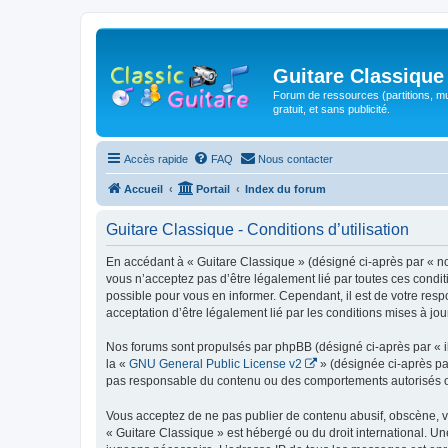
Guitare Classique
Forum de ressources (partitions, mu
gratuit, et sans publicité.
Accès rapide
FAQ
Nous contacter
Accueil
Portail
Index du forum
Guitare Classique - Conditions d’utilisation
En accédant à « Guitare Classique » (désigné ci-après par « nous
vous n’acceptez pas d’être légalement lié par toutes ces condit
possible pour vous en informer. Cependant, il est de votre respo
acceptation d’être légalement lié par les conditions mises à jou
Nos forums sont propulsés par phpBB (désigné ci-après par « il
la «
GNU General Public License v2
» (désignée ci-après pa
pas responsable du contenu ou des comportements autorisés ou i
Vous acceptez de ne pas publier de contenu abusif, obscène, vul
« Guitare Classique » est hébergé ou du droit international. Un