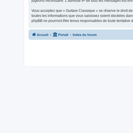
jugeons nécessaire. L’adresse IP de tous les messages est enre
Vous acceptez que « Guitare Classique » se réserve le droit de 
toutes les informations que vous saisissez soient stockées dan
phpBB ne pourront être tenus responsables de toute tentative 
Accueil
Portail
Index du forum