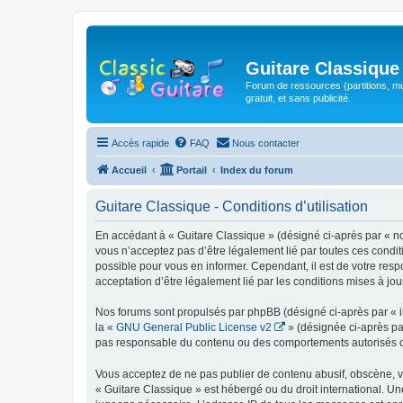
Guitare Classique
Forum de ressources (partitions, mu
gratuit, et sans publicité.
Accès rapide
FAQ
Nous contacter
Accueil
Portail
Index du forum
Guitare Classique - Conditions d’utilisation
En accédant à « Guitare Classique » (désigné ci-après par « nous
vous n’acceptez pas d’être légalement lié par toutes ces condit
possible pour vous en informer. Cependant, il est de votre respo
acceptation d’être légalement lié par les conditions mises à jou
Nos forums sont propulsés par phpBB (désigné ci-après par « il
la «
GNU General Public License v2
» (désignée ci-après pa
pas responsable du contenu ou des comportements autorisés ou i
Vous acceptez de ne pas publier de contenu abusif, obscène, vul
« Guitare Classique » est hébergé ou du droit international. Un