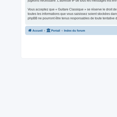
jugeons nécessaire. L’adresse IP de tous les messages est enre
Vous acceptez que « Guitare Classique » se réserve le droit de 
toutes les informations que vous saisissez soient stockées dan
phpBB ne pourront être tenus responsables de toute tentative 
Accueil
Portail
Index du forum