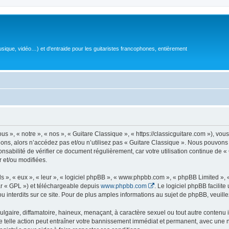
sique, vidéo…) et d'entraide pour les guitaristes francophones, entièrement
 », « notre », « nos », « Guitare Classique », « https://classicguitare.com »), vous
ions, alors n’accédez pas et/ou n’utilisez pas « Guitare Classique ». Nous pouvons 
nsabilité de vérifier ce document régulièrement, car votre utilisation continue de «
r et/ou modifiées.
s », « eux », « leur », « logiciel phpBB », « www.phpbb.com », « phpBB Limited »,
r « GPL ») et téléchargeable depuis
www.phpbb.com
. Le logiciel phpBB facilit
nterdits sur ce site. Pour de plus amples informations au sujet de phpBB, veuille
gaire, diffamatoire, haineux, menaçant, à caractère sexuel ou tout autre contenu ill
e telle action peut entraîner votre bannissement immédiat et permanent, avec une not