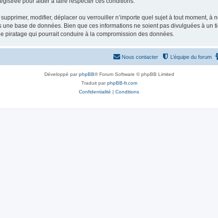
gistrée pour aider à faire respecter ces conditions.
supprimer, modifier, déplacer ou verrouiller n’importe quel sujet à tout moment, à
s une base de données. Bien que ces informations ne soient pas divulguées à un ti
de piratage qui pourrait conduire à la compromission des données.
Nous contacter
L’équipe du forum
Développé par
phpBB
® Forum Software © phpBB Limited
Traduit par
phpBB-fr.com
Confidentialité
|
Conditions