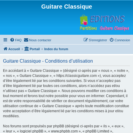
Guitare Classique
FAQ
Nous contacter
S’enregistrer
Connexion
Accueil
Portail
Index du forum
Guitare Classique - Conditions d’utilisation
En accédant à « Guitare Classique » (désigné ci-après par « nous », « notre »,
« nos », « Guitare Classique », « https://classicguitare.com »), vous acceptez
d’être légalement lié par les conditions suivantes. Si vous n’acceptez pas
d’être légalement lié par toutes ces conditions, alors n’accédez pas et/ou
n’utilisez pas « Guitare Classique ». Nous pouvons modifier ces conditions à
tout moment et ferons tout notre possible pour vous en informer. Cependant, il
est de votre responsabilité de vérifier ce document régulièrement, car votre
utilisation continue de « Guitare Classique » après toute modification constitue
votre acceptation d’être légalement lié par les conditions mises à jour et/ou
modifiées.
Nos forums sont propulsés par phpBB (désigné ci-après par « ils », « eux »,
« leur », « logiciel phpBB », « www.phpbb.com », « phpBB Limited »,