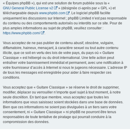
« Équipes phpBB »), qui est une solution de forum publiée sous la «
GNU General Public License v2
» (désignée ci-après par « GPL ») et
téléchargeable depuis
www.phpbb.com
. Le logiciel phpBB facilite
uniquement les discussions sur Internet ; phpBB Limited n’est pas responsable
du contenu ou des comportements autorisés ou interdits sur ce site. Pour de
plus amples informations au sujet de phpBB, veuillez consulter :
https://www.phpbb.com/
.
Vous acceptez de ne pas publier de contenu abusif, obscène, vulgaire,
diffamatoire, haineux, menaçant, à caractère sexuel ou tout autre contenu
illicite, que ce soit en vertu des lois de votre pays, du pays où « Guitare
Classique » est hébergé ou du droit international. Une telle action peut
entraîner votre bannissement immédiat et permanent, avec une notification à
votre fournisseur d’accès à Internet si nous le jugeons nécessaire. L’adresse IP
de tous les messages est enregistrée pour aider à faire respecter ces
conditions.
Vous acceptez que « Guitare Classique » se réserve le droit de supprimer,
modifier, déplacer ou verrouiller n’importe quel sujet à tout moment, à notre
seule discrétion. En tant que membre, vous acceptez que toutes les
informations que vous saisissez soient stockées dans une base de données.
Bien que ces informations ne soient pas divulguées à un tiers sans votre
consentement, ni « Guitare Classique » ni phpBB ne pourront être tenus
responsables de toute tentative de piratage qui pourrait conduire à la
compromission des données.