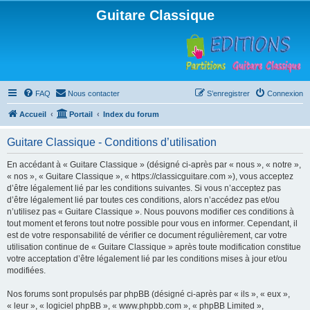
Guitare Classique
FAQ
Nous contacter
S’enregistrer
Connexion
Accueil
Portail
Index du forum
Guitare Classique - Conditions d’utilisation
En accédant à « Guitare Classique » (désigné ci-après par « nous », « notre »,
« nos », « Guitare Classique », « https://classicguitare.com »), vous acceptez
d’être légalement lié par les conditions suivantes. Si vous n’acceptez pas
d’être légalement lié par toutes ces conditions, alors n’accédez pas et/ou
n’utilisez pas « Guitare Classique ». Nous pouvons modifier ces conditions à
tout moment et ferons tout notre possible pour vous en informer. Cependant, il
est de votre responsabilité de vérifier ce document régulièrement, car votre
utilisation continue de « Guitare Classique » après toute modification constitue
votre acceptation d’être légalement lié par les conditions mises à jour et/ou
modifiées.
Nos forums sont propulsés par phpBB (désigné ci-après par « ils », « eux »,
« leur », « logiciel phpBB », « www.phpbb.com », « phpBB Limited »,