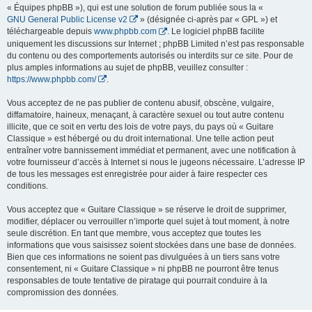
« Équipes phpBB »), qui est une solution de forum publiée sous la «
GNU General Public License v2
» (désignée ci-après par « GPL ») et
téléchargeable depuis
www.phpbb.com
. Le logiciel phpBB facilite
uniquement les discussions sur Internet ; phpBB Limited n’est pas responsable
du contenu ou des comportements autorisés ou interdits sur ce site. Pour de
plus amples informations au sujet de phpBB, veuillez consulter :
https://www.phpbb.com/
.
Vous acceptez de ne pas publier de contenu abusif, obscène, vulgaire,
diffamatoire, haineux, menaçant, à caractère sexuel ou tout autre contenu
illicite, que ce soit en vertu des lois de votre pays, du pays où « Guitare
Classique » est hébergé ou du droit international. Une telle action peut
entraîner votre bannissement immédiat et permanent, avec une notification à
votre fournisseur d’accès à Internet si nous le jugeons nécessaire. L’adresse IP
de tous les messages est enregistrée pour aider à faire respecter ces
conditions.
Vous acceptez que « Guitare Classique » se réserve le droit de supprimer,
modifier, déplacer ou verrouiller n’importe quel sujet à tout moment, à notre
seule discrétion. En tant que membre, vous acceptez que toutes les
informations que vous saisissez soient stockées dans une base de données.
Bien que ces informations ne soient pas divulguées à un tiers sans votre
consentement, ni « Guitare Classique » ni phpBB ne pourront être tenus
responsables de toute tentative de piratage qui pourrait conduire à la
compromission des données.