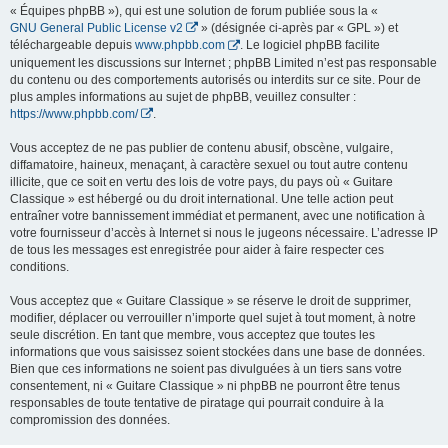
« Équipes phpBB »), qui est une solution de forum publiée sous la «
GNU General Public License v2
» (désignée ci-après par « GPL ») et
téléchargeable depuis
www.phpbb.com
. Le logiciel phpBB facilite
uniquement les discussions sur Internet ; phpBB Limited n’est pas responsable
du contenu ou des comportements autorisés ou interdits sur ce site. Pour de
plus amples informations au sujet de phpBB, veuillez consulter :
https://www.phpbb.com/
.
Vous acceptez de ne pas publier de contenu abusif, obscène, vulgaire,
diffamatoire, haineux, menaçant, à caractère sexuel ou tout autre contenu
illicite, que ce soit en vertu des lois de votre pays, du pays où « Guitare
Classique » est hébergé ou du droit international. Une telle action peut
entraîner votre bannissement immédiat et permanent, avec une notification à
votre fournisseur d’accès à Internet si nous le jugeons nécessaire. L’adresse IP
de tous les messages est enregistrée pour aider à faire respecter ces
conditions.
Vous acceptez que « Guitare Classique » se réserve le droit de supprimer,
modifier, déplacer ou verrouiller n’importe quel sujet à tout moment, à notre
seule discrétion. En tant que membre, vous acceptez que toutes les
informations que vous saisissez soient stockées dans une base de données.
Bien que ces informations ne soient pas divulguées à un tiers sans votre
consentement, ni « Guitare Classique » ni phpBB ne pourront être tenus
responsables de toute tentative de piratage qui pourrait conduire à la
compromission des données.