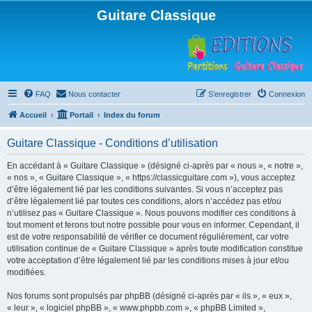
Guitare Classique
FAQ
Nous contacter
S’enregistrer
Connexion
Accueil
Portail
Index du forum
Guitare Classique - Conditions d’utilisation
En accédant à « Guitare Classique » (désigné ci-après par « nous », « notre »,
« nos », « Guitare Classique », « https://classicguitare.com »), vous acceptez
d’être légalement lié par les conditions suivantes. Si vous n’acceptez pas
d’être légalement lié par toutes ces conditions, alors n’accédez pas et/ou
n’utilisez pas « Guitare Classique ». Nous pouvons modifier ces conditions à
tout moment et ferons tout notre possible pour vous en informer. Cependant, il
est de votre responsabilité de vérifier ce document régulièrement, car votre
utilisation continue de « Guitare Classique » après toute modification constitue
votre acceptation d’être légalement lié par les conditions mises à jour et/ou
modifiées.
Nos forums sont propulsés par phpBB (désigné ci-après par « ils », « eux »,
« leur », « logiciel phpBB », « www.phpbb.com », « phpBB Limited »,