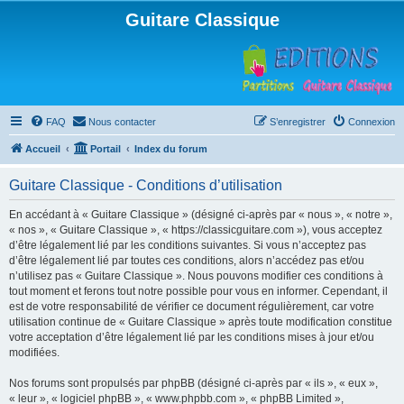
Guitare Classique
FAQ
Nous contacter
S’enregistrer
Connexion
Accueil
Portail
Index du forum
Guitare Classique - Conditions d’utilisation
En accédant à « Guitare Classique » (désigné ci-après par « nous », « notre »,
« nos », « Guitare Classique », « https://classicguitare.com »), vous acceptez
d’être légalement lié par les conditions suivantes. Si vous n’acceptez pas
d’être légalement lié par toutes ces conditions, alors n’accédez pas et/ou
n’utilisez pas « Guitare Classique ». Nous pouvons modifier ces conditions à
tout moment et ferons tout notre possible pour vous en informer. Cependant, il
est de votre responsabilité de vérifier ce document régulièrement, car votre
utilisation continue de « Guitare Classique » après toute modification constitue
votre acceptation d’être légalement lié par les conditions mises à jour et/ou
modifiées.
Nos forums sont propulsés par phpBB (désigné ci-après par « ils », « eux »,
« leur », « logiciel phpBB », « www.phpbb.com », « phpBB Limited »,