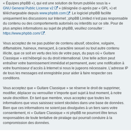
« Équipes phpBB »), qui est une solution de forum publiée sous la «
GNU General Public License v2
» (désignée ci-après par « GPL ») et
téléchargeable depuis
www.phpbb.com
. Le logiciel phpBB facilite
uniquement les discussions sur Internet ; phpBB Limited n’est pas responsable
du contenu ou des comportements autorisés ou interdits sur ce site. Pour de
plus amples informations au sujet de phpBB, veuillez consulter :
https://www.phpbb.com/
.
Vous acceptez de ne pas publier de contenu abusif, obscène, vulgaire,
diffamatoire, haineux, menaçant, à caractère sexuel ou tout autre contenu
illicite, que ce soit en vertu des lois de votre pays, du pays où « Guitare
Classique » est hébergé ou du droit international. Une telle action peut
entraîner votre bannissement immédiat et permanent, avec une notification à
votre fournisseur d’accès à Internet si nous le jugeons nécessaire. L’adresse IP
de tous les messages est enregistrée pour aider à faire respecter ces
conditions.
Vous acceptez que « Guitare Classique » se réserve le droit de supprimer,
modifier, déplacer ou verrouiller n’importe quel sujet à tout moment, à notre
seule discrétion. En tant que membre, vous acceptez que toutes les
informations que vous saisissez soient stockées dans une base de données.
Bien que ces informations ne soient pas divulguées à un tiers sans votre
consentement, ni « Guitare Classique » ni phpBB ne pourront être tenus
responsables de toute tentative de piratage qui pourrait conduire à la
compromission des données.