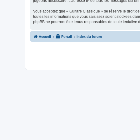
jugeons nécessaire. L’adresse IP de tous les messages est enre
Vous acceptez que « Guitare Classique » se réserve le droit de 
toutes les informations que vous saisissez soient stockées dan
phpBB ne pourront être tenus responsables de toute tentative 
Accueil
Portail
Index du forum