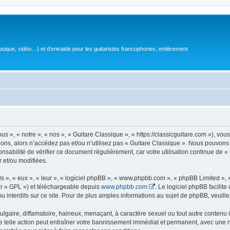
sique, vidéo…) et d'entraide pour les guitaristes francophones, entièrement
 », « notre », « nos », « Guitare Classique », « https://classicguitare.com »), vous
ions, alors n’accédez pas et/ou n’utilisez pas « Guitare Classique ». Nous pouvons 
nsabilité de vérifier ce document régulièrement, car votre utilisation continue de «
r et/ou modifiées.
s », « eux », « leur », « logiciel phpBB », « www.phpbb.com », « phpBB Limited »,
r « GPL ») et téléchargeable depuis
www.phpbb.com
. Le logiciel phpBB facilit
nterdits sur ce site. Pour de plus amples informations au sujet de phpBB, veuille
gaire, diffamatoire, haineux, menaçant, à caractère sexuel ou tout autre contenu ill
e telle action peut entraîner votre bannissement immédiat et permanent, avec une not