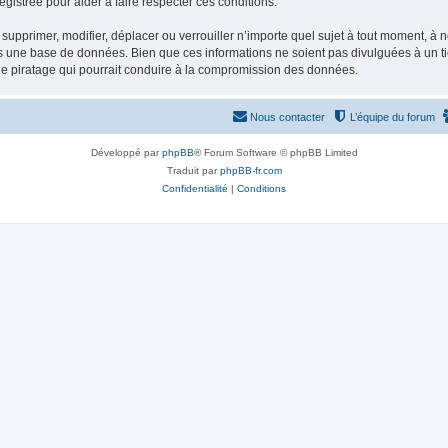
gistrée pour aider à faire respecter ces conditions.
supprimer, modifier, déplacer ou verrouiller n’importe quel sujet à tout moment, à
s une base de données. Bien que ces informations ne soient pas divulguées à un ti
de piratage qui pourrait conduire à la compromission des données.
Nous contacter
L’équipe du forum
Développé par
phpBB
® Forum Software © phpBB Limited
Traduit par
phpBB-fr.com
Confidentialité
|
Conditions