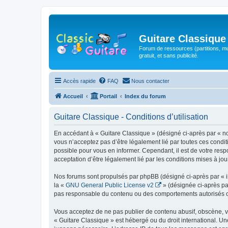
Guitare Classique
Forum de ressources (partitions, mu
gratuit, et sans publicité.
Accès rapide
FAQ
Nous contacter
Accueil
Portail
Index du forum
Guitare Classique - Conditions d’utilisation
En accédant à « Guitare Classique » (désigné ci-après par « nous
vous n’acceptez pas d’être légalement lié par toutes ces condit
possible pour vous en informer. Cependant, il est de votre respo
acceptation d’être légalement lié par les conditions mises à jou
Nos forums sont propulsés par phpBB (désigné ci-après par « il
la «
GNU General Public License v2
» (désignée ci-après pa
pas responsable du contenu ou des comportements autorisés ou i
Vous acceptez de ne pas publier de contenu abusif, obscène, vul
« Guitare Classique » est hébergé ou du droit international. Un