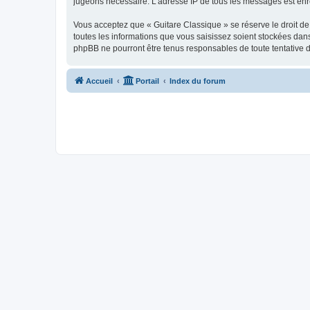
jugeons nécessaire. L’adresse IP de tous les messages est enre
Vous acceptez que « Guitare Classique » se réserve le droit de 
toutes les informations que vous saisissez soient stockées dan
phpBB ne pourront être tenus responsables de toute tentative 
Accueil
Portail
Index du forum