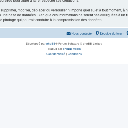
gistrée pour aider à faire respecter ces conditions.
supprimer, modifier, déplacer ou verrouiller n’importe quel sujet à tout moment, à
s une base de données. Bien que ces informations ne soient pas divulguées à un ti
de piratage qui pourrait conduire à la compromission des données.
Nous contacter
L’équipe du forum
Développé par
phpBB
® Forum Software © phpBB Limited
Traduit par
phpBB-fr.com
Confidentialité
|
Conditions