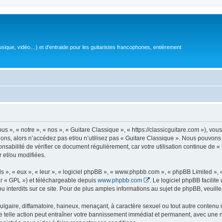
sique, vidéo…) et d'entraide pour les guitaristes francophones, entièrement
 », « notre », « nos », « Guitare Classique », « https://classicguitare.com »), vous
ions, alors n’accédez pas et/ou n’utilisez pas « Guitare Classique ». Nous pouvons 
nsabilité de vérifier ce document régulièrement, car votre utilisation continue de «
r et/ou modifiées.
s », « eux », « leur », « logiciel phpBB », « www.phpbb.com », « phpBB Limited »,
r « GPL ») et téléchargeable depuis
www.phpbb.com
. Le logiciel phpBB facilit
nterdits sur ce site. Pour de plus amples informations au sujet de phpBB, veuille
gaire, diffamatoire, haineux, menaçant, à caractère sexuel ou tout autre contenu ill
e telle action peut entraîner votre bannissement immédiat et permanent, avec une not