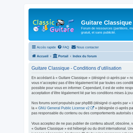
Guitare Classique
Forum de ressources (partitions, mu
gratuit, et sans publicité.
Accès rapide
FAQ
Nous contacter
Accueil
Portail
Index du forum
Guitare Classique - Conditions d’utilisation
En accédant à « Guitare Classique » (désigné ci-après par « nous
vous n’acceptez pas d’être légalement lié par toutes ces condit
possible pour vous en informer. Cependant, il est de votre respo
acceptation d’être légalement lié par les conditions mises à jou
Nos forums sont propulsés par phpBB (désigné ci-après par « il
la «
GNU General Public License v2
» (désignée ci-après pa
pas responsable du contenu ou des comportements autorisés ou i
Vous acceptez de ne pas publier de contenu abusif, obscène, vul
« Guitare Classique » est hébergé ou du droit international. Un