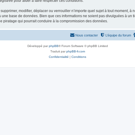
gistrée pour aider à faire respecter ces conditions.
supprimer, modifier, déplacer ou verrouiller n’importe quel sujet à tout moment, à
s une base de données. Bien que ces informations ne soient pas divulguées à un ti
de piratage qui pourrait conduire à la compromission des données.
Nous contacter
L’équipe du forum
Développé par
phpBB
® Forum Software © phpBB Limited
Traduit par
phpBB-fr.com
Confidentialité
|
Conditions