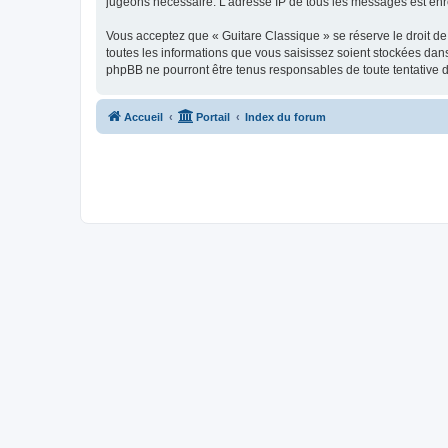
jugeons nécessaire. L’adresse IP de tous les messages est enre
Vous acceptez que « Guitare Classique » se réserve le droit de 
toutes les informations que vous saisissez soient stockées dan
phpBB ne pourront être tenus responsables de toute tentative 
Accueil
Portail
Index du forum