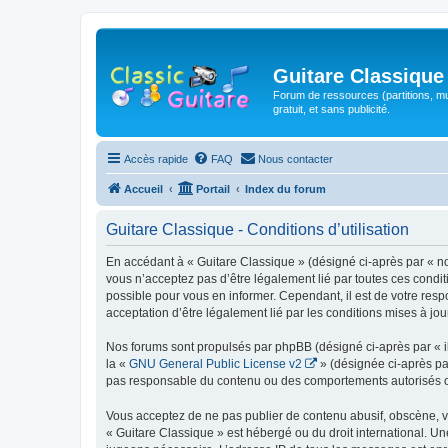
Guitare Classique
Forum de ressources (partitions, mu
gratuit, et sans publicité.
Accès rapide
FAQ
Nous contacter
Accueil
Portail
Index du forum
Guitare Classique - Conditions d’utilisation
En accédant à « Guitare Classique » (désigné ci-après par « nous
vous n’acceptez pas d’être légalement lié par toutes ces condit
possible pour vous en informer. Cependant, il est de votre respo
acceptation d’être légalement lié par les conditions mises à jou
Nos forums sont propulsés par phpBB (désigné ci-après par « il
la «
GNU General Public License v2
» (désignée ci-après pa
pas responsable du contenu ou des comportements autorisés ou i
Vous acceptez de ne pas publier de contenu abusif, obscène, vul
« Guitare Classique » est hébergé ou du droit international. Un