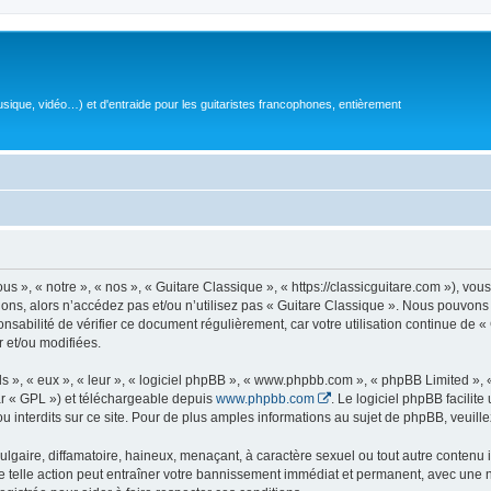
sique, vidéo…) et d'entraide pour les guitaristes francophones, entièrement
 », « notre », « nos », « Guitare Classique », « https://classicguitare.com »), vous
ions, alors n’accédez pas et/ou n’utilisez pas « Guitare Classique ». Nous pouvons 
nsabilité de vérifier ce document régulièrement, car votre utilisation continue de «
r et/ou modifiées.
s », « eux », « leur », « logiciel phpBB », « www.phpbb.com », « phpBB Limited »,
r « GPL ») et téléchargeable depuis
www.phpbb.com
. Le logiciel phpBB facilit
nterdits sur ce site. Pour de plus amples informations au sujet de phpBB, veuille
gaire, diffamatoire, haineux, menaçant, à caractère sexuel ou tout autre contenu ill
e telle action peut entraîner votre bannissement immédiat et permanent, avec une not