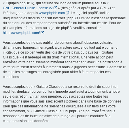
« Équipes phpBB »), qui est une solution de forum publiée sous la «
GNU General Public License v2
» (désignée ci-après par « GPL ») et
téléchargeable depuis
www.phpbb.com
. Le logiciel phpBB facilite
uniquement les discussions sur Internet ; phpBB Limited n’est pas responsable
du contenu ou des comportements autorisés ou interdits sur ce site. Pour de
plus amples informations au sujet de phpBB, veuillez consulter :
https://www.phpbb.com/
.
Vous acceptez de ne pas publier de contenu abusif, obscène, vulgaire,
diffamatoire, haineux, menaçant, à caractère sexuel ou tout autre contenu
illicite, que ce soit en vertu des lois de votre pays, du pays où « Guitare
Classique » est hébergé ou du droit international. Une telle action peut
entraîner votre bannissement immédiat et permanent, avec une notification à
votre fournisseur d’accès à Internet si nous le jugeons nécessaire. L’adresse IP
de tous les messages est enregistrée pour aider à faire respecter ces
conditions.
Vous acceptez que « Guitare Classique » se réserve le droit de supprimer,
modifier, déplacer ou verrouiller n’importe quel sujet à tout moment, à notre
seule discrétion. En tant que membre, vous acceptez que toutes les
informations que vous saisissez soient stockées dans une base de données.
Bien que ces informations ne soient pas divulguées à un tiers sans votre
consentement, ni « Guitare Classique » ni phpBB ne pourront être tenus
responsables de toute tentative de piratage qui pourrait conduire à la
compromission des données.