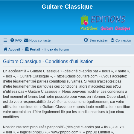
Guitare Classique
FAQ
Nous contacter
S’enregistrer
Connexion
Accueil
Portail
Index du forum
Guitare Classique - Conditions d’utilisation
En accédant à « Guitare Classique » (désigné ci-après par « nous », « notre »,
« nos », « Guitare Classique », « https://classicguitare.com »), vous acceptez
d’être légalement lié par les conditions suivantes. Si vous n’acceptez pas
d’être légalement lié par toutes ces conditions, alors n’accédez pas et/ou
n’utilisez pas « Guitare Classique ». Nous pouvons modifier ces conditions à
tout moment et ferons tout notre possible pour vous en informer. Cependant, il
est de votre responsabilité de vérifier ce document régulièrement, car votre
utilisation continue de « Guitare Classique » après toute modification constitue
votre acceptation d’être légalement lié par les conditions mises à jour et/ou
modifiées.
Nos forums sont propulsés par phpBB (désigné ci-après par « ils », « eux »,
« leur », « logiciel phpBB », « www.phpbb.com », « phpBB Limited »,