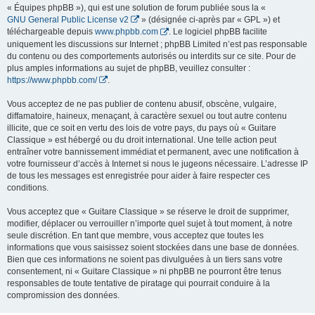
« Équipes phpBB »), qui est une solution de forum publiée sous la «
GNU General Public License v2
» (désignée ci-après par « GPL ») et
téléchargeable depuis
www.phpbb.com
. Le logiciel phpBB facilite
uniquement les discussions sur Internet ; phpBB Limited n’est pas responsable
du contenu ou des comportements autorisés ou interdits sur ce site. Pour de
plus amples informations au sujet de phpBB, veuillez consulter :
https://www.phpbb.com/
.
Vous acceptez de ne pas publier de contenu abusif, obscène, vulgaire,
diffamatoire, haineux, menaçant, à caractère sexuel ou tout autre contenu
illicite, que ce soit en vertu des lois de votre pays, du pays où « Guitare
Classique » est hébergé ou du droit international. Une telle action peut
entraîner votre bannissement immédiat et permanent, avec une notification à
votre fournisseur d’accès à Internet si nous le jugeons nécessaire. L’adresse IP
de tous les messages est enregistrée pour aider à faire respecter ces
conditions.
Vous acceptez que « Guitare Classique » se réserve le droit de supprimer,
modifier, déplacer ou verrouiller n’importe quel sujet à tout moment, à notre
seule discrétion. En tant que membre, vous acceptez que toutes les
informations que vous saisissez soient stockées dans une base de données.
Bien que ces informations ne soient pas divulguées à un tiers sans votre
consentement, ni « Guitare Classique » ni phpBB ne pourront être tenus
responsables de toute tentative de piratage qui pourrait conduire à la
compromission des données.