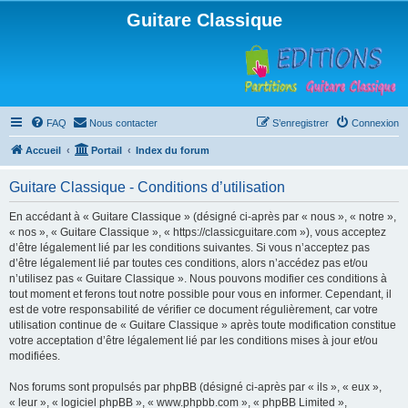
Guitare Classique
FAQ
Nous contacter
S’enregistrer
Connexion
Accueil
Portail
Index du forum
Guitare Classique - Conditions d’utilisation
En accédant à « Guitare Classique » (désigné ci-après par « nous », « notre »,
« nos », « Guitare Classique », « https://classicguitare.com »), vous acceptez
d’être légalement lié par les conditions suivantes. Si vous n’acceptez pas
d’être légalement lié par toutes ces conditions, alors n’accédez pas et/ou
n’utilisez pas « Guitare Classique ». Nous pouvons modifier ces conditions à
tout moment et ferons tout notre possible pour vous en informer. Cependant, il
est de votre responsabilité de vérifier ce document régulièrement, car votre
utilisation continue de « Guitare Classique » après toute modification constitue
votre acceptation d’être légalement lié par les conditions mises à jour et/ou
modifiées.
Nos forums sont propulsés par phpBB (désigné ci-après par « ils », « eux »,
« leur », « logiciel phpBB », « www.phpbb.com », « phpBB Limited »,