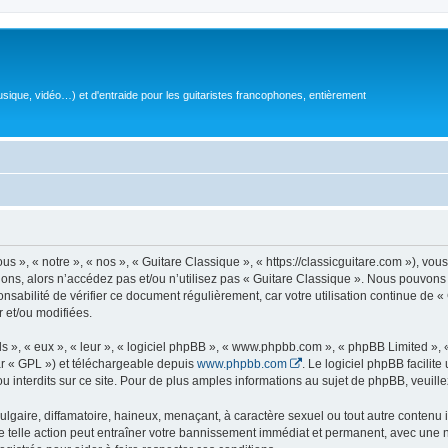
sique, vidéo…) et d'entraide pour les guitaristes francophones, entièrement
 », « notre », « nos », « Guitare Classique », « https://classicguitare.com »), vous
ions, alors n’accédez pas et/ou n’utilisez pas « Guitare Classique ». Nous pouvons 
nsabilité de vérifier ce document régulièrement, car votre utilisation continue de «
r et/ou modifiées.
s », « eux », « leur », « logiciel phpBB », « www.phpbb.com », « phpBB Limited »,
r « GPL ») et téléchargeable depuis
www.phpbb.com
. Le logiciel phpBB facilit
nterdits sur ce site. Pour de plus amples informations au sujet de phpBB, veuille
gaire, diffamatoire, haineux, menaçant, à caractère sexuel ou tout autre contenu ill
e telle action peut entraîner votre bannissement immédiat et permanent, avec une not