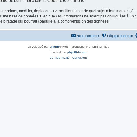
gistrée pour aider à faire respecter ces conditions.
supprimer, modifier, déplacer ou verrouiller n’importe quel sujet à tout moment, à
s une base de données. Bien que ces informations ne soient pas divulguées à un ti
de piratage qui pourrait conduire à la compromission des données.
Nous contacter
L’équipe du forum
Développé par
phpBB
® Forum Software © phpBB Limited
Traduit par
phpBB-fr.com
Confidentialité
|
Conditions