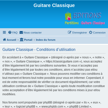
Guitare Classique
FAQ
Nous contacter
S’enregistrer
Connexion
Accueil
Portail
Index du forum
Guitare Classique - Conditions d’utilisation
En accédant à « Guitare Classique » (désigné ci-après par « nous », « notre »,
« nos », « Guitare Classique », « https://classicguitare.com »), vous acceptez
d’être légalement lié par les conditions suivantes. Si vous n’acceptez pas
d’être légalement lié par toutes ces conditions, alors n’accédez pas et/ou
n’utilisez pas « Guitare Classique ». Nous pouvons modifier ces conditions à
tout moment et ferons tout notre possible pour vous en informer. Cependant, il
est de votre responsabilité de vérifier ce document régulièrement, car votre
utilisation continue de « Guitare Classique » après toute modification constitue
votre acceptation d’être légalement lié par les conditions mises à jour et/ou
modifiées.
Nos forums sont propulsés par phpBB (désigné ci-après par « ils », « eux »,
« leur », « logiciel phpBB », « www.phpbb.com », « phpBB Limited »,