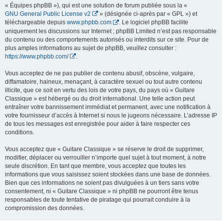
« Équipes phpBB »), qui est une solution de forum publiée sous la «
GNU General Public License v2
» (désignée ci-après par « GPL ») et
téléchargeable depuis
www.phpbb.com
. Le logiciel phpBB facilite
uniquement les discussions sur Internet ; phpBB Limited n’est pas responsable
du contenu ou des comportements autorisés ou interdits sur ce site. Pour de
plus amples informations au sujet de phpBB, veuillez consulter :
https://www.phpbb.com/
.
Vous acceptez de ne pas publier de contenu abusif, obscène, vulgaire,
diffamatoire, haineux, menaçant, à caractère sexuel ou tout autre contenu
illicite, que ce soit en vertu des lois de votre pays, du pays où « Guitare
Classique » est hébergé ou du droit international. Une telle action peut
entraîner votre bannissement immédiat et permanent, avec une notification à
votre fournisseur d’accès à Internet si nous le jugeons nécessaire. L’adresse IP
de tous les messages est enregistrée pour aider à faire respecter ces
conditions.
Vous acceptez que « Guitare Classique » se réserve le droit de supprimer,
modifier, déplacer ou verrouiller n’importe quel sujet à tout moment, à notre
seule discrétion. En tant que membre, vous acceptez que toutes les
informations que vous saisissez soient stockées dans une base de données.
Bien que ces informations ne soient pas divulguées à un tiers sans votre
consentement, ni « Guitare Classique » ni phpBB ne pourront être tenus
responsables de toute tentative de piratage qui pourrait conduire à la
compromission des données.