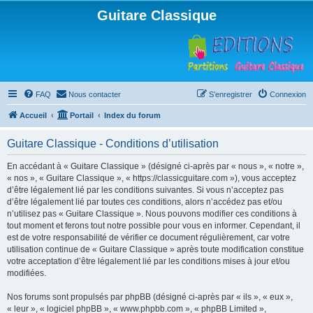
Guitare Classique
FAQ
Nous contacter
S’enregistrer
Connexion
Accueil
Portail
Index du forum
Guitare Classique - Conditions d’utilisation
En accédant à « Guitare Classique » (désigné ci-après par « nous », « notre »,
« nos », « Guitare Classique », « https://classicguitare.com »), vous acceptez
d’être légalement lié par les conditions suivantes. Si vous n’acceptez pas
d’être légalement lié par toutes ces conditions, alors n’accédez pas et/ou
n’utilisez pas « Guitare Classique ». Nous pouvons modifier ces conditions à
tout moment et ferons tout notre possible pour vous en informer. Cependant, il
est de votre responsabilité de vérifier ce document régulièrement, car votre
utilisation continue de « Guitare Classique » après toute modification constitue
votre acceptation d’être légalement lié par les conditions mises à jour et/ou
modifiées.
Nos forums sont propulsés par phpBB (désigné ci-après par « ils », « eux »,
« leur », « logiciel phpBB », « www.phpbb.com », « phpBB Limited »,