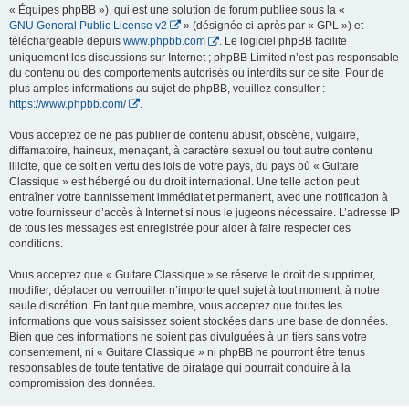
« Équipes phpBB »), qui est une solution de forum publiée sous la «
GNU General Public License v2
» (désignée ci-après par « GPL ») et
téléchargeable depuis
www.phpbb.com
. Le logiciel phpBB facilite
uniquement les discussions sur Internet ; phpBB Limited n’est pas responsable
du contenu ou des comportements autorisés ou interdits sur ce site. Pour de
plus amples informations au sujet de phpBB, veuillez consulter :
https://www.phpbb.com/
.
Vous acceptez de ne pas publier de contenu abusif, obscène, vulgaire,
diffamatoire, haineux, menaçant, à caractère sexuel ou tout autre contenu
illicite, que ce soit en vertu des lois de votre pays, du pays où « Guitare
Classique » est hébergé ou du droit international. Une telle action peut
entraîner votre bannissement immédiat et permanent, avec une notification à
votre fournisseur d’accès à Internet si nous le jugeons nécessaire. L’adresse IP
de tous les messages est enregistrée pour aider à faire respecter ces
conditions.
Vous acceptez que « Guitare Classique » se réserve le droit de supprimer,
modifier, déplacer ou verrouiller n’importe quel sujet à tout moment, à notre
seule discrétion. En tant que membre, vous acceptez que toutes les
informations que vous saisissez soient stockées dans une base de données.
Bien que ces informations ne soient pas divulguées à un tiers sans votre
consentement, ni « Guitare Classique » ni phpBB ne pourront être tenus
responsables de toute tentative de piratage qui pourrait conduire à la
compromission des données.