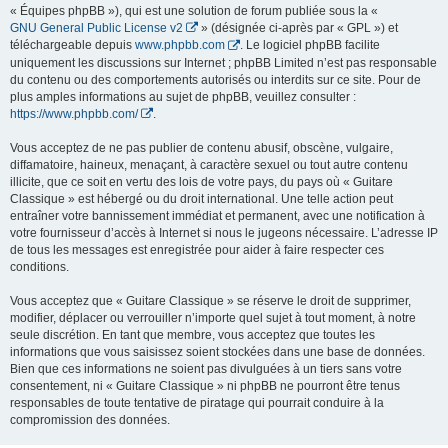
« Équipes phpBB »), qui est une solution de forum publiée sous la «
GNU General Public License v2
» (désignée ci-après par « GPL ») et
téléchargeable depuis
www.phpbb.com
. Le logiciel phpBB facilite
uniquement les discussions sur Internet ; phpBB Limited n’est pas responsable
du contenu ou des comportements autorisés ou interdits sur ce site. Pour de
plus amples informations au sujet de phpBB, veuillez consulter :
https://www.phpbb.com/
.
Vous acceptez de ne pas publier de contenu abusif, obscène, vulgaire,
diffamatoire, haineux, menaçant, à caractère sexuel ou tout autre contenu
illicite, que ce soit en vertu des lois de votre pays, du pays où « Guitare
Classique » est hébergé ou du droit international. Une telle action peut
entraîner votre bannissement immédiat et permanent, avec une notification à
votre fournisseur d’accès à Internet si nous le jugeons nécessaire. L’adresse IP
de tous les messages est enregistrée pour aider à faire respecter ces
conditions.
Vous acceptez que « Guitare Classique » se réserve le droit de supprimer,
modifier, déplacer ou verrouiller n’importe quel sujet à tout moment, à notre
seule discrétion. En tant que membre, vous acceptez que toutes les
informations que vous saisissez soient stockées dans une base de données.
Bien que ces informations ne soient pas divulguées à un tiers sans votre
consentement, ni « Guitare Classique » ni phpBB ne pourront être tenus
responsables de toute tentative de piratage qui pourrait conduire à la
compromission des données.