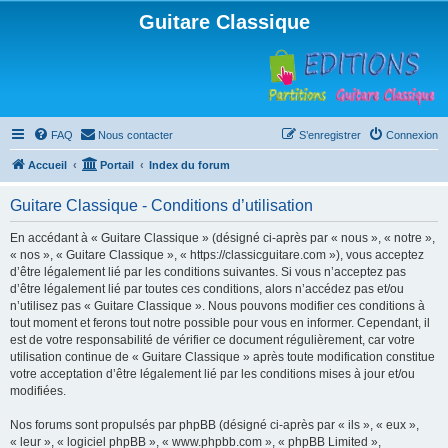
Guitare Classique
FAQ
Nous contacter
S’enregistrer
Connexion
Accueil
Portail
Index du forum
Guitare Classique - Conditions d’utilisation
En accédant à « Guitare Classique » (désigné ci-après par « nous », « notre »,
« nos », « Guitare Classique », « https://classicguitare.com »), vous acceptez
d’être légalement lié par les conditions suivantes. Si vous n’acceptez pas
d’être légalement lié par toutes ces conditions, alors n’accédez pas et/ou
n’utilisez pas « Guitare Classique ». Nous pouvons modifier ces conditions à
tout moment et ferons tout notre possible pour vous en informer. Cependant, il
est de votre responsabilité de vérifier ce document régulièrement, car votre
utilisation continue de « Guitare Classique » après toute modification constitue
votre acceptation d’être légalement lié par les conditions mises à jour et/ou
modifiées.
Nos forums sont propulsés par phpBB (désigné ci-après par « ils », « eux »,
« leur », « logiciel phpBB », « www.phpbb.com », « phpBB Limited »,