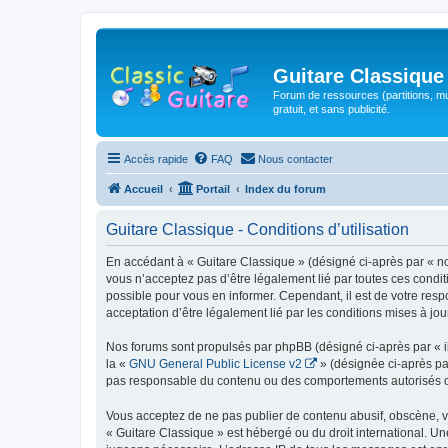
Guitare Classique
Forum de ressources (partitions, mu
gratuit, et sans publicité.
Accès rapide
FAQ
Nous contacter
Accueil
Portail
Index du forum
Guitare Classique - Conditions d’utilisation
En accédant à « Guitare Classique » (désigné ci-après par « nous
vous n’acceptez pas d’être légalement lié par toutes ces condit
possible pour vous en informer. Cependant, il est de votre respo
acceptation d’être légalement lié par les conditions mises à jou
Nos forums sont propulsés par phpBB (désigné ci-après par « il
la «
GNU General Public License v2
» (désignée ci-après pa
pas responsable du contenu ou des comportements autorisés ou i
Vous acceptez de ne pas publier de contenu abusif, obscène, vul
« Guitare Classique » est hébergé ou du droit international. Un