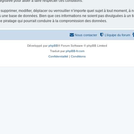
gistrée pour aider à faire respecter ces conditions.
supprimer, modifier, déplacer ou verrouiller n’importe quel sujet à tout moment, à
s une base de données. Bien que ces informations ne soient pas divulguées à un ti
de piratage qui pourrait conduire à la compromission des données.
Nous contacter
L’équipe du forum
Développé par
phpBB
® Forum Software © phpBB Limited
Traduit par
phpBB-fr.com
Confidentialité
|
Conditions