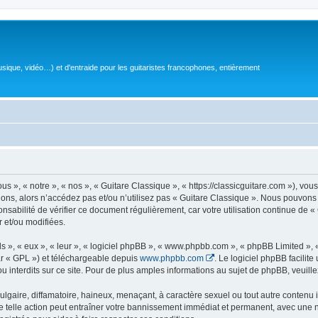
sique, vidéo…) et d'entraide pour les guitaristes francophones, entièrement
 », « notre », « nos », « Guitare Classique », « https://classicguitare.com »), vous
ions, alors n’accédez pas et/ou n’utilisez pas « Guitare Classique ». Nous pouvons 
nsabilité de vérifier ce document régulièrement, car votre utilisation continue de «
r et/ou modifiées.
s », « eux », « leur », « logiciel phpBB », « www.phpbb.com », « phpBB Limited »,
r « GPL ») et téléchargeable depuis
www.phpbb.com
. Le logiciel phpBB facilit
nterdits sur ce site. Pour de plus amples informations au sujet de phpBB, veuille
gaire, diffamatoire, haineux, menaçant, à caractère sexuel ou tout autre contenu ill
e telle action peut entraîner votre bannissement immédiat et permanent, avec une not