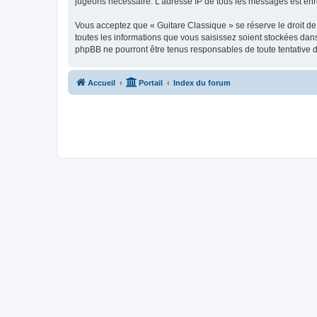
jugeons nécessaire. L’adresse IP de tous les messages est enre
Vous acceptez que « Guitare Classique » se réserve le droit de 
toutes les informations que vous saisissez soient stockées dan
phpBB ne pourront être tenus responsables de toute tentative 
Accueil
Portail
Index du forum