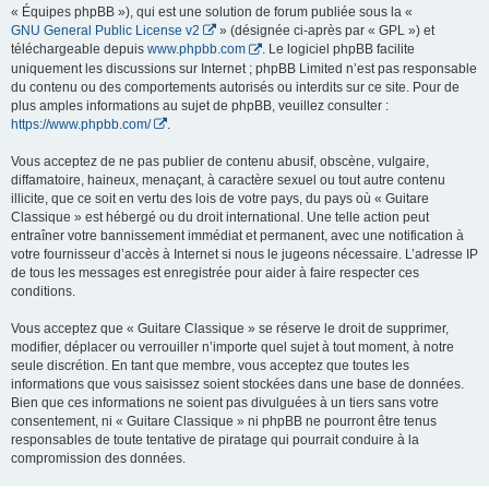
« Équipes phpBB »), qui est une solution de forum publiée sous la «
GNU General Public License v2
» (désignée ci-après par « GPL ») et
téléchargeable depuis
www.phpbb.com
. Le logiciel phpBB facilite
uniquement les discussions sur Internet ; phpBB Limited n’est pas responsable
du contenu ou des comportements autorisés ou interdits sur ce site. Pour de
plus amples informations au sujet de phpBB, veuillez consulter :
https://www.phpbb.com/
.
Vous acceptez de ne pas publier de contenu abusif, obscène, vulgaire,
diffamatoire, haineux, menaçant, à caractère sexuel ou tout autre contenu
illicite, que ce soit en vertu des lois de votre pays, du pays où « Guitare
Classique » est hébergé ou du droit international. Une telle action peut
entraîner votre bannissement immédiat et permanent, avec une notification à
votre fournisseur d’accès à Internet si nous le jugeons nécessaire. L’adresse IP
de tous les messages est enregistrée pour aider à faire respecter ces
conditions.
Vous acceptez que « Guitare Classique » se réserve le droit de supprimer,
modifier, déplacer ou verrouiller n’importe quel sujet à tout moment, à notre
seule discrétion. En tant que membre, vous acceptez que toutes les
informations que vous saisissez soient stockées dans une base de données.
Bien que ces informations ne soient pas divulguées à un tiers sans votre
consentement, ni « Guitare Classique » ni phpBB ne pourront être tenus
responsables de toute tentative de piratage qui pourrait conduire à la
compromission des données.