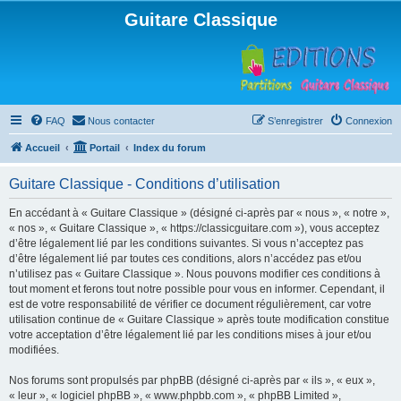
Guitare Classique
FAQ
Nous contacter
S’enregistrer
Connexion
Accueil
Portail
Index du forum
Guitare Classique - Conditions d’utilisation
En accédant à « Guitare Classique » (désigné ci-après par « nous », « notre »,
« nos », « Guitare Classique », « https://classicguitare.com »), vous acceptez
d’être légalement lié par les conditions suivantes. Si vous n’acceptez pas
d’être légalement lié par toutes ces conditions, alors n’accédez pas et/ou
n’utilisez pas « Guitare Classique ». Nous pouvons modifier ces conditions à
tout moment et ferons tout notre possible pour vous en informer. Cependant, il
est de votre responsabilité de vérifier ce document régulièrement, car votre
utilisation continue de « Guitare Classique » après toute modification constitue
votre acceptation d’être légalement lié par les conditions mises à jour et/ou
modifiées.
Nos forums sont propulsés par phpBB (désigné ci-après par « ils », « eux »,
« leur », « logiciel phpBB », « www.phpbb.com », « phpBB Limited »,