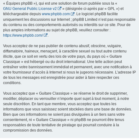
« Équipes phpBB »), qui est une solution de forum publiée sous la «
GNU General Public License v2
» (désignée ci-après par « GPL ») et
téléchargeable depuis
www.phpbb.com
. Le logiciel phpBB facilite
uniquement les discussions sur Internet ; phpBB Limited n’est pas responsable
du contenu ou des comportements autorisés ou interdits sur ce site. Pour de
plus amples informations au sujet de phpBB, veuillez consulter :
https://www.phpbb.com/
.
Vous acceptez de ne pas publier de contenu abusif, obscène, vulgaire,
diffamatoire, haineux, menaçant, à caractère sexuel ou tout autre contenu
illicite, que ce soit en vertu des lois de votre pays, du pays où « Guitare
Classique » est hébergé ou du droit international. Une telle action peut
entraîner votre bannissement immédiat et permanent, avec une notification à
votre fournisseur d’accès à Internet si nous le jugeons nécessaire. L’adresse IP
de tous les messages est enregistrée pour aider à faire respecter ces
conditions.
Vous acceptez que « Guitare Classique » se réserve le droit de supprimer,
modifier, déplacer ou verrouiller n’importe quel sujet à tout moment, à notre
seule discrétion. En tant que membre, vous acceptez que toutes les
informations que vous saisissez soient stockées dans une base de données.
Bien que ces informations ne soient pas divulguées à un tiers sans votre
consentement, ni « Guitare Classique » ni phpBB ne pourront être tenus
responsables de toute tentative de piratage qui pourrait conduire à la
compromission des données.