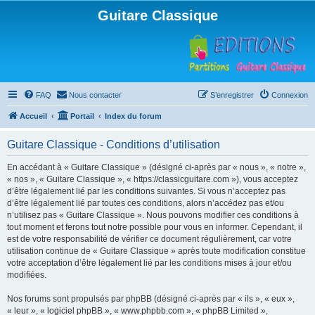
Guitare Classique
FAQ
Nous contacter
S’enregistrer
Connexion
Accueil
Portail
Index du forum
Guitare Classique - Conditions d’utilisation
En accédant à « Guitare Classique » (désigné ci-après par « nous », « notre »,
« nos », « Guitare Classique », « https://classicguitare.com »), vous acceptez
d’être légalement lié par les conditions suivantes. Si vous n’acceptez pas
d’être légalement lié par toutes ces conditions, alors n’accédez pas et/ou
n’utilisez pas « Guitare Classique ». Nous pouvons modifier ces conditions à
tout moment et ferons tout notre possible pour vous en informer. Cependant, il
est de votre responsabilité de vérifier ce document régulièrement, car votre
utilisation continue de « Guitare Classique » après toute modification constitue
votre acceptation d’être légalement lié par les conditions mises à jour et/ou
modifiées.
Nos forums sont propulsés par phpBB (désigné ci-après par « ils », « eux »,
« leur », « logiciel phpBB », « www.phpbb.com », « phpBB Limited »,