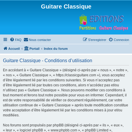
Guitare Classique
FAQ
Nous contacter
S’enregistrer
Connexion
Accueil
Portail
Index du forum
Guitare Classique - Conditions d’utilisation
En accédant à « Guitare Classique » (désigné ci-après par « nous », « notre »,
« nos », « Guitare Classique », « https://classicguitare.com »), vous acceptez
d’être légalement lié par les conditions suivantes. Si vous n’acceptez pas
d’être légalement lié par toutes ces conditions, alors n’accédez pas et/ou
n’utilisez pas « Guitare Classique ». Nous pouvons modifier ces conditions à
tout moment et ferons tout notre possible pour vous en informer. Cependant, il
est de votre responsabilité de vérifier ce document régulièrement, car votre
utilisation continue de « Guitare Classique » après toute modification constitue
votre acceptation d’être légalement lié par les conditions mises à jour et/ou
modifiées.
Nos forums sont propulsés par phpBB (désigné ci-après par « ils », « eux »,
« leur », « logiciel phpBB », « www.phpbb.com », « phpBB Limited »,