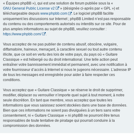
« Équipes phpBB »), qui est une solution de forum publiée sous la «
GNU General Public License v2
» (désignée ci-après par « GPL ») et
téléchargeable depuis
www.phpbb.com
. Le logiciel phpBB facilite
uniquement les discussions sur Internet ; phpBB Limited n’est pas responsable
du contenu ou des comportements autorisés ou interdits sur ce site. Pour de
plus amples informations au sujet de phpBB, veuillez consulter :
https://www.phpbb.com/
.
Vous acceptez de ne pas publier de contenu abusif, obscène, vulgaire,
diffamatoire, haineux, menaçant, à caractère sexuel ou tout autre contenu
illicite, que ce soit en vertu des lois de votre pays, du pays où « Guitare
Classique » est hébergé ou du droit international. Une telle action peut
entraîner votre bannissement immédiat et permanent, avec une notification à
votre fournisseur d’accès à Internet si nous le jugeons nécessaire. L’adresse IP
de tous les messages est enregistrée pour aider à faire respecter ces
conditions.
Vous acceptez que « Guitare Classique » se réserve le droit de supprimer,
modifier, déplacer ou verrouiller n’importe quel sujet à tout moment, à notre
seule discrétion. En tant que membre, vous acceptez que toutes les
informations que vous saisissez soient stockées dans une base de données.
Bien que ces informations ne soient pas divulguées à un tiers sans votre
consentement, ni « Guitare Classique » ni phpBB ne pourront être tenus
responsables de toute tentative de piratage qui pourrait conduire à la
compromission des données.