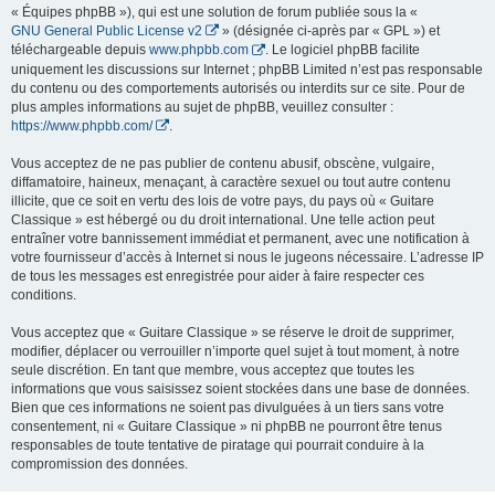
« Équipes phpBB »), qui est une solution de forum publiée sous la «
GNU General Public License v2
» (désignée ci-après par « GPL ») et
téléchargeable depuis
www.phpbb.com
. Le logiciel phpBB facilite
uniquement les discussions sur Internet ; phpBB Limited n’est pas responsable
du contenu ou des comportements autorisés ou interdits sur ce site. Pour de
plus amples informations au sujet de phpBB, veuillez consulter :
https://www.phpbb.com/
.
Vous acceptez de ne pas publier de contenu abusif, obscène, vulgaire,
diffamatoire, haineux, menaçant, à caractère sexuel ou tout autre contenu
illicite, que ce soit en vertu des lois de votre pays, du pays où « Guitare
Classique » est hébergé ou du droit international. Une telle action peut
entraîner votre bannissement immédiat et permanent, avec une notification à
votre fournisseur d’accès à Internet si nous le jugeons nécessaire. L’adresse IP
de tous les messages est enregistrée pour aider à faire respecter ces
conditions.
Vous acceptez que « Guitare Classique » se réserve le droit de supprimer,
modifier, déplacer ou verrouiller n’importe quel sujet à tout moment, à notre
seule discrétion. En tant que membre, vous acceptez que toutes les
informations que vous saisissez soient stockées dans une base de données.
Bien que ces informations ne soient pas divulguées à un tiers sans votre
consentement, ni « Guitare Classique » ni phpBB ne pourront être tenus
responsables de toute tentative de piratage qui pourrait conduire à la
compromission des données.