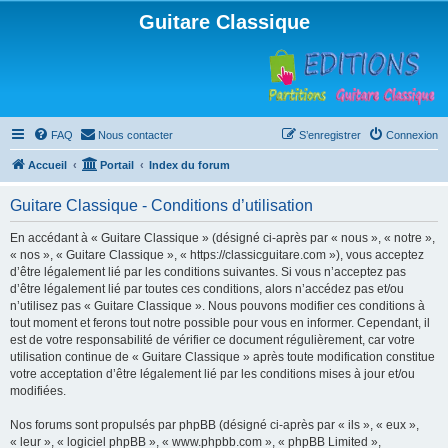
Guitare Classique
FAQ
Nous contacter
S’enregistrer
Connexion
Accueil
Portail
Index du forum
Guitare Classique - Conditions d’utilisation
En accédant à « Guitare Classique » (désigné ci-après par « nous », « notre »,
« nos », « Guitare Classique », « https://classicguitare.com »), vous acceptez
d’être légalement lié par les conditions suivantes. Si vous n’acceptez pas
d’être légalement lié par toutes ces conditions, alors n’accédez pas et/ou
n’utilisez pas « Guitare Classique ». Nous pouvons modifier ces conditions à
tout moment et ferons tout notre possible pour vous en informer. Cependant, il
est de votre responsabilité de vérifier ce document régulièrement, car votre
utilisation continue de « Guitare Classique » après toute modification constitue
votre acceptation d’être légalement lié par les conditions mises à jour et/ou
modifiées.
Nos forums sont propulsés par phpBB (désigné ci-après par « ils », « eux »,
« leur », « logiciel phpBB », « www.phpbb.com », « phpBB Limited »,