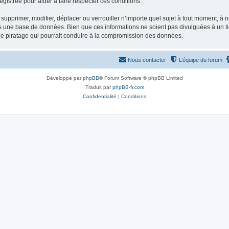
gistrée pour aider à faire respecter ces conditions.
supprimer, modifier, déplacer ou verrouiller n’importe quel sujet à tout moment, à
s une base de données. Bien que ces informations ne soient pas divulguées à un ti
de piratage qui pourrait conduire à la compromission des données.
Nous contacter
L’équipe du forum
Développé par
phpBB
® Forum Software © phpBB Limited
Traduit par
phpBB-fr.com
Confidentialité
|
Conditions