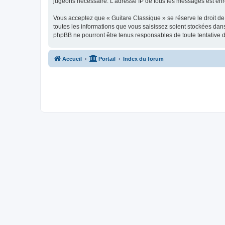
jugeons nécessaire. L’adresse IP de tous les messages est enre
Vous acceptez que « Guitare Classique » se réserve le droit de 
toutes les informations que vous saisissez soient stockées dan
phpBB ne pourront être tenus responsables de toute tentative 
Accueil
Portail
Index du forum