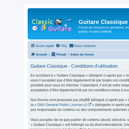
Guitare Classique
Forum de ressources (partitions, mu
gratuit, et sans publicité.
Accès rapide
FAQ
Nous contacter
Accueil
Portail
Index du forum
Guitare Classique - Conditions d’utilisation
En accédant à « Guitare Classique » (désigné ci-après par « nous
vous n’acceptez pas d’être légalement lié par toutes ces condit
possible pour vous en informer. Cependant, il est de votre respo
acceptation d’être légalement lié par les conditions mises à jou
Nos forums sont propulsés par phpBB (désigné ci-après par « il
la «
GNU General Public License v2
» (désignée ci-après pa
pas responsable du contenu ou des comportements autorisés ou i
Vous acceptez de ne pas publier de contenu abusif, obscène, vul
« Guitare Classique » est hébergé ou du droit international. Un