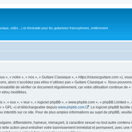
sique, vidéo…) et d'entraide pour les guitaristes francophones, entièrement
 », « notre », « nos », « Guitare Classique », « https://classicguitare.com »), vous
ions, alors n’accédez pas et/ou n’utilisez pas « Guitare Classique ». Nous pouvons 
nsabilité de vérifier ce document régulièrement, car votre utilisation continue de «
r et/ou modifiées.
s », « eux », « leur », « logiciel phpBB », « www.phpbb.com », « phpBB Limited »,
r « GPL ») et téléchargeable depuis
www.phpbb.com
. Le logiciel phpBB facilit
nterdits sur ce site. Pour de plus amples informations au sujet de phpBB, veuille
gaire, diffamatoire, haineux, menaçant, à caractère sexuel ou tout autre contenu ill
e telle action peut entraîner votre bannissement immédiat et permanent, avec une not