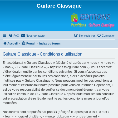
Guitare Classique
FAQ
Nous contacter
S’enregistrer
Connexion
Accueil
Portail
Index du forum
Guitare Classique - Conditions d’utilisation
En accédant à « Guitare Classique » (désigné ci-après par « nous », « notre »,
« nos », « Guitare Classique », « https://classicguitare.com »), vous acceptez
d’être légalement lié par les conditions suivantes. Si vous n’acceptez pas
d’être légalement lié par toutes ces conditions, alors n’accédez pas et/ou
n’utilisez pas « Guitare Classique ». Nous pouvons modifier ces conditions à
tout moment et ferons tout notre possible pour vous en informer. Cependant, il
est de votre responsabilité de vérifier ce document régulièrement, car votre
utilisation continue de « Guitare Classique » après toute modification constitue
votre acceptation d’être légalement lié par les conditions mises à jour et/ou
modifiées.
Nos forums sont propulsés par phpBB (désigné ci-après par « ils », « eux »,
« leur », « logiciel phpBB », « www.phpbb.com », « phpBB Limited »,