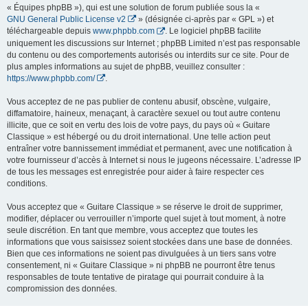
« Équipes phpBB »), qui est une solution de forum publiée sous la «
GNU General Public License v2
» (désignée ci-après par « GPL ») et
téléchargeable depuis
www.phpbb.com
. Le logiciel phpBB facilite
uniquement les discussions sur Internet ; phpBB Limited n’est pas responsable
du contenu ou des comportements autorisés ou interdits sur ce site. Pour de
plus amples informations au sujet de phpBB, veuillez consulter :
https://www.phpbb.com/
.
Vous acceptez de ne pas publier de contenu abusif, obscène, vulgaire,
diffamatoire, haineux, menaçant, à caractère sexuel ou tout autre contenu
illicite, que ce soit en vertu des lois de votre pays, du pays où « Guitare
Classique » est hébergé ou du droit international. Une telle action peut
entraîner votre bannissement immédiat et permanent, avec une notification à
votre fournisseur d’accès à Internet si nous le jugeons nécessaire. L’adresse IP
de tous les messages est enregistrée pour aider à faire respecter ces
conditions.
Vous acceptez que « Guitare Classique » se réserve le droit de supprimer,
modifier, déplacer ou verrouiller n’importe quel sujet à tout moment, à notre
seule discrétion. En tant que membre, vous acceptez que toutes les
informations que vous saisissez soient stockées dans une base de données.
Bien que ces informations ne soient pas divulguées à un tiers sans votre
consentement, ni « Guitare Classique » ni phpBB ne pourront être tenus
responsables de toute tentative de piratage qui pourrait conduire à la
compromission des données.