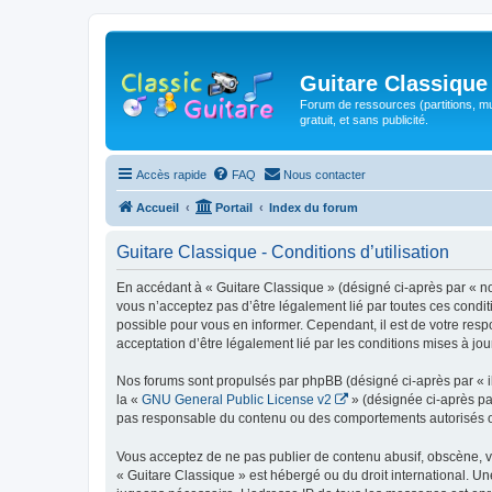
Guitare Classique
Forum de ressources (partitions, mu
gratuit, et sans publicité.
Accès rapide
FAQ
Nous contacter
Accueil
Portail
Index du forum
Guitare Classique - Conditions d’utilisation
En accédant à « Guitare Classique » (désigné ci-après par « nous
vous n’acceptez pas d’être légalement lié par toutes ces condit
possible pour vous en informer. Cependant, il est de votre respo
acceptation d’être légalement lié par les conditions mises à jou
Nos forums sont propulsés par phpBB (désigné ci-après par « il
la «
GNU General Public License v2
» (désignée ci-après pa
pas responsable du contenu ou des comportements autorisés ou i
Vous acceptez de ne pas publier de contenu abusif, obscène, vul
« Guitare Classique » est hébergé ou du droit international. Un