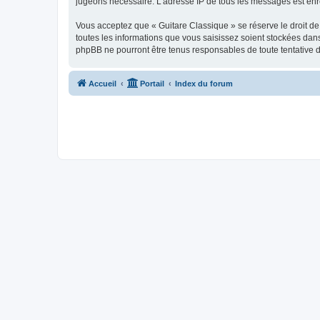
jugeons nécessaire. L’adresse IP de tous les messages est enre
Vous acceptez que « Guitare Classique » se réserve le droit de 
toutes les informations que vous saisissez soient stockées dan
phpBB ne pourront être tenus responsables de toute tentative 
Accueil
Portail
Index du forum