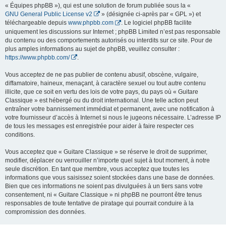
« Équipes phpBB »), qui est une solution de forum publiée sous la «
GNU General Public License v2
» (désignée ci-après par « GPL ») et
téléchargeable depuis
www.phpbb.com
. Le logiciel phpBB facilite
uniquement les discussions sur Internet ; phpBB Limited n’est pas responsable
du contenu ou des comportements autorisés ou interdits sur ce site. Pour de
plus amples informations au sujet de phpBB, veuillez consulter :
https://www.phpbb.com/
.
Vous acceptez de ne pas publier de contenu abusif, obscène, vulgaire,
diffamatoire, haineux, menaçant, à caractère sexuel ou tout autre contenu
illicite, que ce soit en vertu des lois de votre pays, du pays où « Guitare
Classique » est hébergé ou du droit international. Une telle action peut
entraîner votre bannissement immédiat et permanent, avec une notification à
votre fournisseur d’accès à Internet si nous le jugeons nécessaire. L’adresse IP
de tous les messages est enregistrée pour aider à faire respecter ces
conditions.
Vous acceptez que « Guitare Classique » se réserve le droit de supprimer,
modifier, déplacer ou verrouiller n’importe quel sujet à tout moment, à notre
seule discrétion. En tant que membre, vous acceptez que toutes les
informations que vous saisissez soient stockées dans une base de données.
Bien que ces informations ne soient pas divulguées à un tiers sans votre
consentement, ni « Guitare Classique » ni phpBB ne pourront être tenus
responsables de toute tentative de piratage qui pourrait conduire à la
compromission des données.