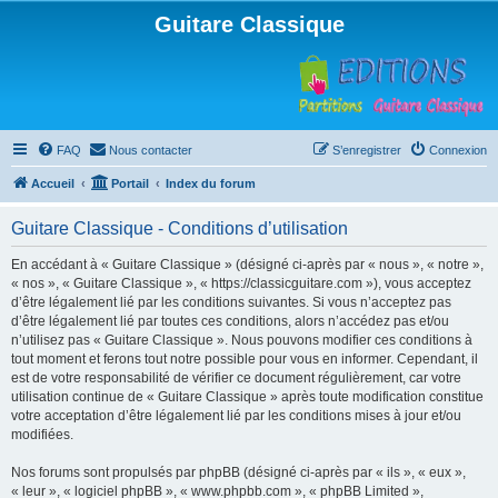
Guitare Classique
FAQ
Nous contacter
S’enregistrer
Connexion
Accueil
Portail
Index du forum
Guitare Classique - Conditions d’utilisation
En accédant à « Guitare Classique » (désigné ci-après par « nous », « notre »,
« nos », « Guitare Classique », « https://classicguitare.com »), vous acceptez
d’être légalement lié par les conditions suivantes. Si vous n’acceptez pas
d’être légalement lié par toutes ces conditions, alors n’accédez pas et/ou
n’utilisez pas « Guitare Classique ». Nous pouvons modifier ces conditions à
tout moment et ferons tout notre possible pour vous en informer. Cependant, il
est de votre responsabilité de vérifier ce document régulièrement, car votre
utilisation continue de « Guitare Classique » après toute modification constitue
votre acceptation d’être légalement lié par les conditions mises à jour et/ou
modifiées.
Nos forums sont propulsés par phpBB (désigné ci-après par « ils », « eux »,
« leur », « logiciel phpBB », « www.phpbb.com », « phpBB Limited »,