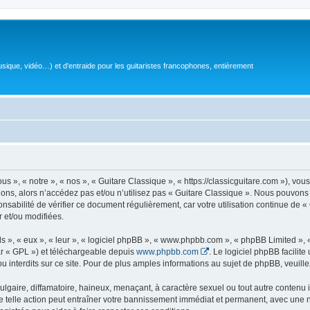
sique, vidéo…) et d'entraide pour les guitaristes francophones, entièrement
 », « notre », « nos », « Guitare Classique », « https://classicguitare.com »), vous
ions, alors n’accédez pas et/ou n’utilisez pas « Guitare Classique ». Nous pouvons 
nsabilité de vérifier ce document régulièrement, car votre utilisation continue de «
r et/ou modifiées.
s », « eux », « leur », « logiciel phpBB », « www.phpbb.com », « phpBB Limited »,
r « GPL ») et téléchargeable depuis
www.phpbb.com
. Le logiciel phpBB facilit
nterdits sur ce site. Pour de plus amples informations au sujet de phpBB, veuille
gaire, diffamatoire, haineux, menaçant, à caractère sexuel ou tout autre contenu ill
e telle action peut entraîner votre bannissement immédiat et permanent, avec une not