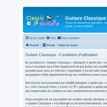
Guitare Classique
Forum de ressources (partitions, mu
gratuit, et sans publicité.
Accès rapide
FAQ
Nous contacter
Accueil
Portail
Index du forum
Guitare Classique - Conditions d’utilisation
En accédant à « Guitare Classique » (désigné ci-après par « nous
vous n’acceptez pas d’être légalement lié par toutes ces condit
possible pour vous en informer. Cependant, il est de votre respo
acceptation d’être légalement lié par les conditions mises à jou
Nos forums sont propulsés par phpBB (désigné ci-après par « il
la «
GNU General Public License v2
» (désignée ci-après pa
pas responsable du contenu ou des comportements autorisés ou i
Vous acceptez de ne pas publier de contenu abusif, obscène, vul
« Guitare Classique » est hébergé ou du droit international. Un