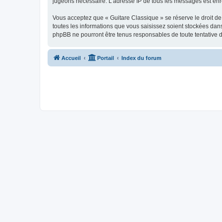
jugeons nécessaire. L’adresse IP de tous les messages est enre
Vous acceptez que « Guitare Classique » se réserve le droit de 
toutes les informations que vous saisissez soient stockées dan
phpBB ne pourront être tenus responsables de toute tentative 
Accueil
Portail
Index du forum