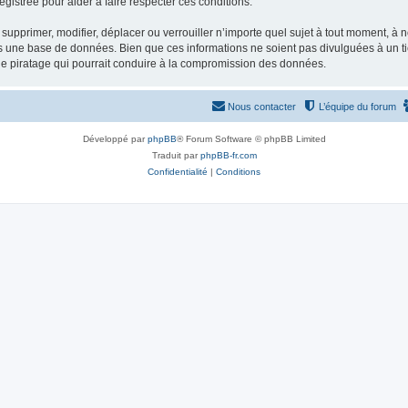
gistrée pour aider à faire respecter ces conditions.
supprimer, modifier, déplacer ou verrouiller n’importe quel sujet à tout moment, à
s une base de données. Bien que ces informations ne soient pas divulguées à un ti
de piratage qui pourrait conduire à la compromission des données.
Nous contacter
L’équipe du forum
Développé par
phpBB
® Forum Software © phpBB Limited
Traduit par
phpBB-fr.com
Confidentialité
|
Conditions